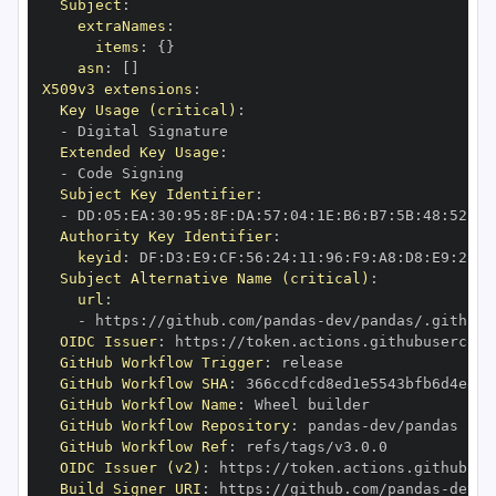
Subject
:
extraNames
:
items
:
{
}
asn
:
[
]
X509v3 extensions
:
Key Usage (critical)
:
-
Extended Key Usage
:
-
Subject Key Identifier
:
-
 DD
:
05
:
EA
:
30
:
95
:
8F
:
DA
:
57
:
04
:
1E
:
B6
:
B7
:
5B
:
48
:
52
:
94
Authority Key Identifier
:
keyid
:
 DF
:
D3
:
E9
:
CF
:
56
:
24
:
11
:
96
:
F9
:
A8
:
D8
:
E9
:
28
:
5
Subject Alternative Name (critical)
:
url
:
-
 https
:
//github.com/pandas
-
OIDC Issuer
:
 https
:
GitHub Workflow Trigger
:
GitHub Workflow SHA
:
GitHub Workflow Name
:
GitHub Workflow Repository
:
 pandas
-
GitHub Workflow Ref
:
OIDC Issuer (v2)
:
 https
:
Build Signer URI
:
 https
:
//github.com/pandas
-