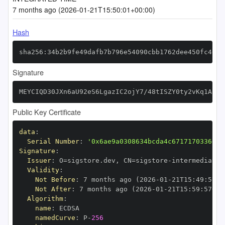
7 months ago (2026-01-21T15:50:01+00:00)
Hash
sha256:34b2b9fe49dafb7b796e54090cbb1762dee450fc46eb
Signature
MEYCIQD30JXn6aU92eS6LgazIC2ojY7/48tISZY0ty2vKq1AkAI
Public Key Certificate
data
:
Serial Number
:
'0x6ae9a0308634bcda4c67171703366cf
Signature
:
Issuer
:
 O=sigstore.dev
,
 CN=sigstore
-
Validity
:
Not Before
:
 7 months ago (2026
-
01
-
21T15
:
49
:
57+0
Not After
:
 7 months ago (2026
-
01
-
21T15
:
59
:
57+00
Algorithm
:
name
:
namedCurve
:
 P
-
256