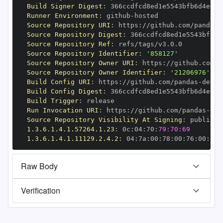
Build Signer Digest
:
Runner Environment
:
 github
-
Source Repository URI
:
 https
:
//github.com/pandas
-
Source Repository Digest
:
Source Repository Ref
:
Source Repository Identifier
:
'858127'
Source Repository Owner URI
:
 https
:
//github.com/p
Source Repository Owner Identifier
:
'21206976'
Build Config URI
:
 https
:
//github.com/pandas
-
Build Config Digest
:
Build Trigger
:
Run Invocation URI
:
 https
:
//github.com/pandas
-
Source Repository Visibility At Signing
:
1.3.6.1.4.1.57264.1.23
:
 0c
:
04
:
70
:
79:70:69
1.3.6.1.4.1.11129.2.4.2
:
 04
:
7a
:
00
:
78
:
00
:
76
:
00
:
dd
:
Raw Body
Verification