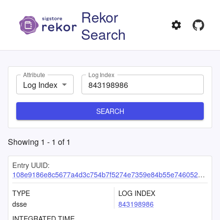
Rekor
Search
Attribute
Log Index
Log Index
SEARCH
Showing
1
-
1
of
1
Entry UUID:
108e9186e8c5677a4d3c754b7f5274e7359e84b55e746052e44b3cbf4153779e44e1017387d9b4c2
TYPE
LOG INDEX
dsse
843198986
INTEGRATED TIME