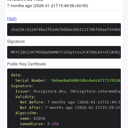
7 months ago (2026-01-21T15:49:58+00:00)
Hash
sha256:6220f4be2fb2d6f8db0a36b311178bfd9aef45960ba8
Signature
MEYCIQCZzK79GUEpOdmMA7+iUIptCos2C47XAL63+4lLN3Kj+AI
Public Key Certificate
data
:
Serial Number
:
'0x6ae9a0308634bcda4c67171703366cf
Signature
:
Issuer
:
 O=sigstore.dev
,
 CN=sigstore
-
Validity
:
Not Before
:
 7 months ago (2026
-
01
-
21T15
:
49
:
57+0
Not After
:
 7 months ago (2026
-
01
-
21T15
:
59
:
57+00
Algorithm
:
name
:
namedCurve
:
 P
-
256