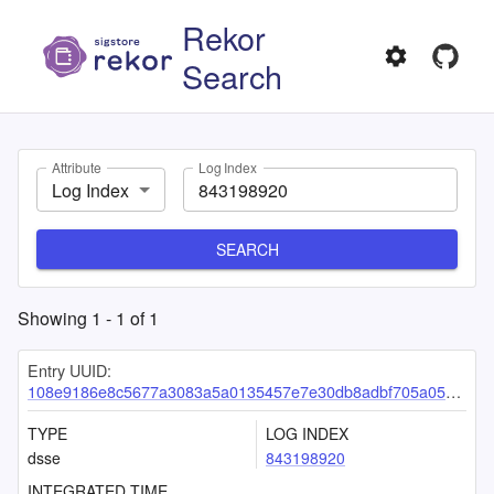
Rekor
Search
Attribute
Log Index
Log Index
SEARCH
Showing
1
-
1
of
1
Entry UUID:
108e9186e8c5677a3083a5a0135457e7e30db8adbf705a05ee454aeac3799824b2e8209c06ac2b19
TYPE
LOG INDEX
dsse
843198920
INTEGRATED TIME