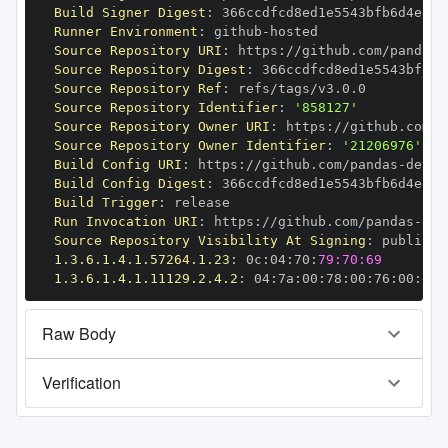
Build Signer Digest
:
Runner Environment
:
 github
-
Source Repository URI
:
 https
:
//github.com/pandas
-
Source Repository Digest
:
Source Repository Ref
:
Source Repository Identifier
:
'858127'
Source Repository Owner URI
:
 https
:
//github.com/p
Source Repository Owner Identifier
:
'21206976'
Build Config URI
:
 https
:
//github.com/pandas
-
Build Config Digest
:
Build Trigger
:
Run Invocation URI
:
 https
:
//github.com/pandas
-
Source Repository Visibility At Signing
:
1.3.6.1.4.1.57264.1.23
:
 0c
:
04
:
70
:
79:70:69
1.3.6.1.4.1.11129.2.4.2
:
 04
:
7a
:
00
:
78
:
00
:
76
:
00
:
dd
:
Raw Body
Verification