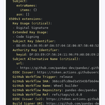
Subject
:
extraNames
:
items
:
{
}
asn
:
[
]
X509v3 extensions
:
Key Usage (critical)
:
-
Extended Key Usage
:
-
Subject Key Identifier
:
-
 DD
:
05
:
EA
:
30
:
95
:
8F
:
DA
:
57
:
04
:
1E
:
B6
:
B7
:
5B
:
48
:
52
:
94
Authority Key Identifier
:
keyid
:
 DF
:
D3
:
E9
:
CF
:
56
:
24
:
11
:
96
:
F9
:
A8
:
D8
:
E9
:
28
:
5
Subject Alternative Name (critical)
:
url
:
-
 https
:
//github.com/pandas
-
OIDC Issuer
:
 https
:
GitHub Workflow Trigger
:
GitHub Workflow SHA
:
GitHub Workflow Name
:
GitHub Workflow Repository
:
 pandas
-
GitHub Workflow Ref
:
OIDC Issuer (v2)
:
 https
:
Build Signer URI
:
 https
:
//github.com/pandas
-