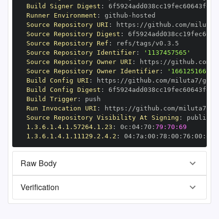
Build Signer Digest
:
Runner Environment
:
 github
-
Source Repository URI
:
 https
:
//github.com/miluta7
Source Repository Digest
:
Source Repository Ref
:
Source Repository Identifier
:
'1137457565'
Source Repository Owner URI
:
 https
:
Source Repository Owner Identifier
:
'166125166'
Build Config URI
:
 https
:
//github.com/miluta7/geov
Build Config Digest
:
Build Trigger
:
Run Invocation URI
:
 https
:
//github.com/miluta7/ge
Source Repository Visibility At Signing
:
1.3.6.1.4.1.57264.1.23
:
 0c
:
04
:
70
:
79:70:69
1.3.6.1.4.1.11129.2.4.2
:
 04
:
7a
:
00
:
78
:
00
:
76
:
00
:
dd
:
Raw Body
Verification