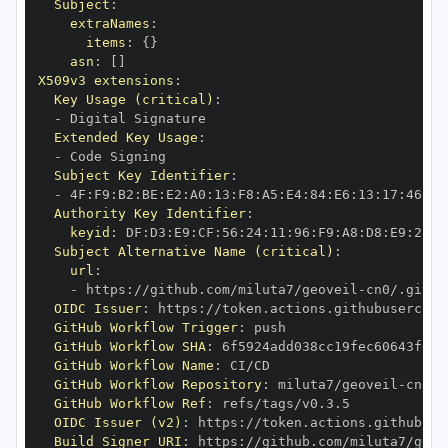
Subject
:
extraNames
:
items
:
{
}
asn
:
[
]
X509v3 extensions
:
Key Usage (critical)
:
-
Extended Key Usage
:
-
Subject Key Identifier
:
-
 4F
:
F9
:
B2
:
BE
:
E2
:
A0
:
13
:
F8
:
A5
:
E4
:
84
:
E6
:
13
:
17
:
46
:
3A
Authority Key Identifier
:
keyid
:
 DF
:
D3
:
E9
:
CF
:
56
:
24
:
11
:
96
:
F9
:
A8
:
D8
:
E9
:
28
:
5
Subject Alternative Name (critical)
:
url
:
-
 https
:
//github.com/miluta7/geoveil
-
OIDC Issuer
:
 https
:
GitHub Workflow Trigger
:
GitHub Workflow SHA
:
GitHub Workflow Name
:
GitHub Workflow Repository
:
 miluta7/geoveil
-
GitHub Workflow Ref
:
OIDC Issuer (v2)
:
 https
:
Build Signer URI
:
 https
:
//github.com/miluta7/geov