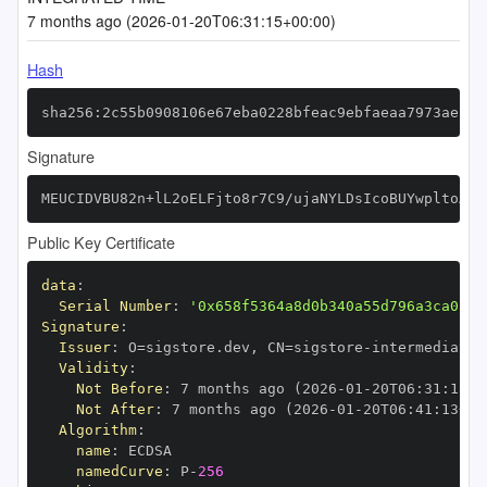
7 months ago (2026-01-20T06:31:15+00:00)
Hash
sha256:2c55b0908106e67eba0228bfeac9ebfaeaa7973aef9f
Signature
MEUCIDVBU82n+lL2oELFjto8r7C9/ujaNYLDsIcoBUYwpltoAiE
Public Key Certificate
data
:
Serial Number
:
'0x658f5364a8d0b340a55d796a3ca0af2
Signature
:
Issuer
:
 O=sigstore.dev
,
 CN=sigstore
-
Validity
:
Not Before
:
 7 months ago (2026
-
01
-
20T06
:
31
:
13+0
Not After
:
 7 months ago (2026
-
01
-
20T06
:
41
:
13+00
Algorithm
:
name
:
namedCurve
:
 P
-
256