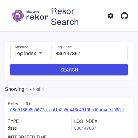
Rekor
Search
Attribute
Log Index
Log Index
SEARCH
Showing
1
-
1
of
1
Entry UUID:
108e9186e8c5677a1cbf1b2c5d446c4910bcd0bd4e919951f55b5075dd838ba73f465fe898a77fa7
TYPE
LOG INDEX
dsse
836147867
INTEGRATED TIME