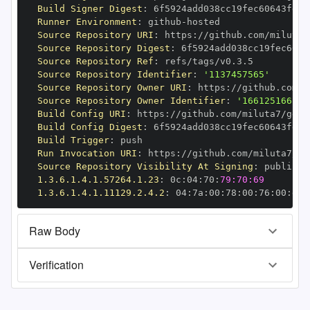
Build Signer Digest
:
Runner Environment
:
 github
-
Source Repository URI
:
 https
:
//github.com/miluta7
Source Repository Digest
:
Source Repository Ref
:
Source Repository Identifier
:
'1137457565'
Source Repository Owner URI
:
 https
:
Source Repository Owner Identifier
:
'166125166'
Build Config URI
:
 https
:
//github.com/miluta7/geov
Build Config Digest
:
Build Trigger
:
Run Invocation URI
:
 https
:
//github.com/miluta7/ge
Source Repository Visibility At Signing
:
1.3.6.1.4.1.57264.1.23
:
 0c
:
04
:
70
:
79:70:69
1.3.6.1.4.1.11129.2.4.2
:
 04
:
7a
:
00
:
78
:
00
:
76
:
00
:
dd
:
Raw Body
Verification