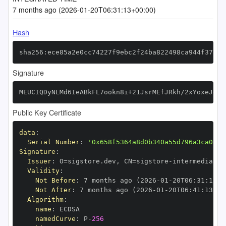
7 months ago (2026-01-20T06:31:13+00:00)
Hash
sha256:ece85a2e0cc74227f9ebc2f24ba822498ca944f37ad1
Signature
MEUCIQDyNLMd6IeABkFL7ookn8i+21JsrMEfJRkh/2xYoxeJowI
Public Key Certificate
data
:
Serial Number
:
'0x658f5364a8d0b340a55d796a3ca0af2
Signature
:
Issuer
:
 O=sigstore.dev
,
 CN=sigstore
-
Validity
:
Not Before
:
 7 months ago (2026
-
01
-
20T06
:
31
:
13+0
Not After
:
 7 months ago (2026
-
01
-
20T06
:
41
:
13+00
Algorithm
:
name
:
namedCurve
:
 P
-
256