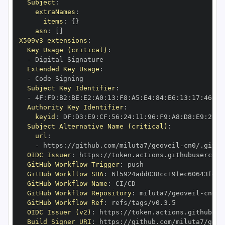
Subject
:
extraNames
:
items
:
{
}
asn
:
[
]
X509v3 extensions
:
Key Usage (critical)
:
-
Extended Key Usage
:
-
Subject Key Identifier
:
-
 4F
:
F9
:
B2
:
BE
:
E2
:
A0
:
13
:
F8
:
A5
:
E4
:
84
:
E6
:
13
:
17
:
46
:
3A
Authority Key Identifier
:
keyid
:
 DF
:
D3
:
E9
:
CF
:
56
:
24
:
11
:
96
:
F9
:
A8
:
D8
:
E9
:
28
:
5
Subject Alternative Name (critical)
:
url
:
-
 https
:
//github.com/miluta7/geoveil
-
OIDC Issuer
:
 https
:
GitHub Workflow Trigger
:
GitHub Workflow SHA
:
GitHub Workflow Name
:
GitHub Workflow Repository
:
 miluta7/geoveil
-
GitHub Workflow Ref
:
OIDC Issuer (v2)
:
 https
:
Build Signer URI
:
 https
:
//github.com/miluta7/geov