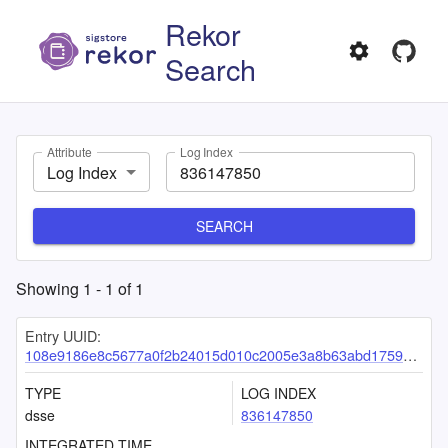
Rekor
Search
Attribute
Log Index
Log Index
SEARCH
Showing
1
-
1
of
1
Entry UUID:
108e9186e8c5677a0f2b24015d010c2005e3a8b63abd1759743d4feb9bfa93557f4e8e2987f0222f
TYPE
LOG INDEX
dsse
836147850
INTEGRATED TIME