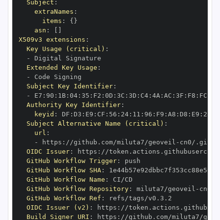
Subject
:
extraNames
:
items
:
{
}
asn
:
[
]
X509v3 extensions
:
Key Usage (critical)
:
-
Extended Key Usage
:
-
Subject Key Identifier
:
-
 E7
:
90
:
1B
:
04
:
35
:
F2
:
0D
:
3C
:
3D
:
C4
:
4A
:
AC
:
3F
:
F8
:
FC
:
1D
Authority Key Identifier
:
keyid
:
 DF
:
D3
:
E9
:
CF
:
56
:
24
:
11
:
96
:
F9
:
A8
:
D8
:
E9
:
28
:
5
Subject Alternative Name (critical)
:
url
:
-
 https
:
//github.com/miluta7/geoveil
-
OIDC Issuer
:
 https
:
GitHub Workflow Trigger
:
GitHub Workflow SHA
:
GitHub Workflow Name
:
GitHub Workflow Repository
:
 miluta7/geoveil
-
GitHub Workflow Ref
:
OIDC Issuer (v2)
:
 https
:
Build Signer URI
:
 https
:
//github.com/miluta7/geov