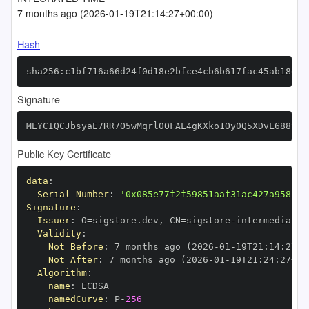
7 months ago (2026-01-19T21:14:27+00:00)
Hash
sha256:c1bf716a66d24f0d18e2bfce4cb6b617fac45ab18d4e
Signature
MEYCIQCJbsyaE7RR7O5wMqrl0OFAL4gKXko1Oy0Q5XDvL688SgI
Public Key Certificate
data
:
Serial Number
:
'0x085e77f2f59851aaf31ac427a9582a4
Signature
:
Issuer
:
 O=sigstore.dev
,
 CN=sigstore
-
Validity
:
Not Before
:
 7 months ago (2026
-
01
-
19T21
:
14
:
27+0
Not After
:
 7 months ago (2026
-
01
-
19T21
:
24
:
27+00
Algorithm
:
name
:
namedCurve
:
 P
-
256