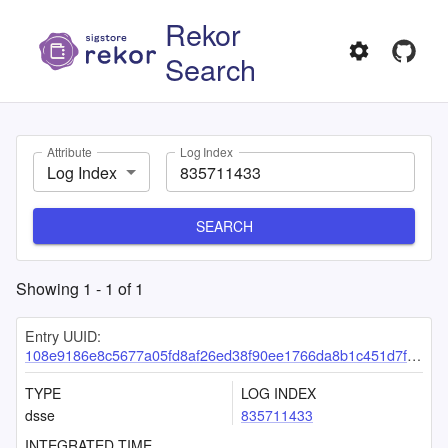
Rekor
Search
Attribute
Log Index
Log Index
SEARCH
Showing
1
-
1
of
1
Entry UUID:
108e9186e8c5677a05fd8af26ed38f90ee1766da8b1c451d7f734dd24ebc1b9529840c9f0511f0fb
TYPE
LOG INDEX
dsse
835711433
INTEGRATED TIME