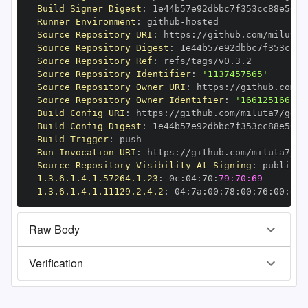
Build Signer Digest
:
Runner Environment
:
 github
-
Source Repository URI
:
 https
:
//github.com/miluta7
Source Repository Digest
:
Source Repository Ref
:
Source Repository Identifier
:
'1137457565'
Source Repository Owner URI
:
 https
:
Source Repository Owner Identifier
:
'166125166'
Build Config URI
:
 https
:
//github.com/miluta7/geov
Build Config Digest
:
Build Trigger
:
Run Invocation URI
:
 https
:
//github.com/miluta7/ge
Source Repository Visibility At Signing
:
1.3.6.1.4.1.57264.1.23
:
 0c
:
04
:
70
:
79:70:69
1.3.6.1.4.1.11129.2.4.2
:
 04
:
7a
:
00
:
78
:
00
:
76
:
00
:
dd
:
Raw Body
Verification