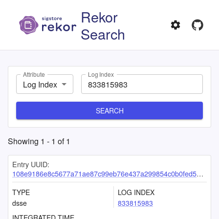
Rekor
Search
Attribute
Log Index
Log Index
SEARCH
Showing
1
-
1
of
1
Entry UUID:
108e9186e8c5677a71ae87c99eb76e437a299854c0b0fed5dda955418b0edaba2879588ccd323b08
TYPE
LOG INDEX
dsse
833815983
INTEGRATED TIME