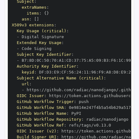
Subject
:
extraNames
:
items
:
{
}
asn
:
[
]
X509v3 extensions
:
Key Usage (critical)
:
-
Extended Key Usage
:
-
Subject Key Identifier
:
-
 B7
:
8D
:
0C
:
50
:
70
:
A1
:
CD
:
37
:
75
:
A5
:
09
:
B3
:
F6
:
1C
:
99
:
31
Authority Key Identifier
:
keyid
:
 DF
:
D3
:
E9
:
CF
:
56
:
24
:
11
:
96
:
F9
:
A8
:
D8
:
E9
:
28
:
5
Subject Alternative Name (critical)
:
url
:
-
 https
:
OIDC Issuer
:
 https
:
GitHub Workflow Trigger
:
GitHub Workflow SHA
:
GitHub Workflow Name
:
GitHub Workflow Repository
:
GitHub Workflow Ref
:
OIDC Issuer (v2)
:
 https
:
Build Signer URI
:
 https
: