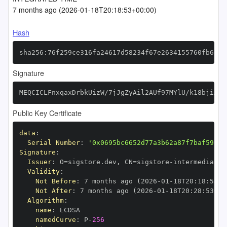
7 months ago (2026-01-18T20:18:53+00:00)
Hash
sha256:76f259ce316fa24617d58234f67e2634155760fb6564
Signature
MEQCICLFnxqaxDrbkUizW/7jJgZyAil2AUf97MYlU/k18bjiAiA
Public Key Certificate
data
:
Serial Number
:
'0x0695bc6652d77a3b62a87f7baf59b80
Signature
:
Issuer
:
 O=sigstore.dev
,
 CN=sigstore
-
Validity
:
Not Before
:
 7 months ago (2026
-
01
-
18T20
:
18
:
53+0
Not After
:
 7 months ago (2026
-
01
-
18T20
:
28
:
53+00
Algorithm
:
name
:
namedCurve
:
 P
-
256