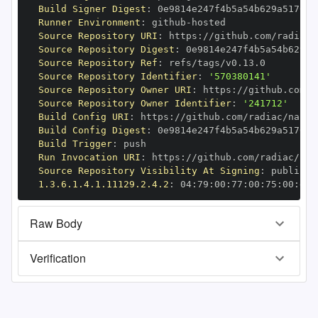
Build Signer Digest
:
Runner Environment
:
 github
-
Source Repository URI
:
 https
:
Source Repository Digest
:
Source Repository Ref
:
Source Repository Identifier
:
'570380141'
Source Repository Owner URI
:
 https
:
Source Repository Owner Identifier
:
'241712'
Build Config URI
:
 https
:
Build Config Digest
:
Build Trigger
:
Run Invocation URI
:
 https
:
Source Repository Visibility At Signing
:
1.3.6.1.4.1.11129.2.4.2
:
 04
:
79
:
00
:
77
:
00
:
75
:
00
:
dd
:
Raw Body
Verification