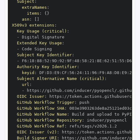
Subject
:
extraNames
:
items
:
{
}
asn
:
[
]
X509v3 extensions
:
Key Usage (critical)
:
-
Extended Key Usage
:
-
Subject Key Identifier
:
-
 F6
:
18
:
88
:
52
:
9D
:
92
:
9F
:
48
:
58
:
21
:
8E
:
62
:
51
:
55
:
D6
:
71
Authority Key Identifier
:
keyid
:
 DF
:
D3
:
E9
:
CF
:
56
:
24
:
11
:
96
:
F9
:
A8
:
D8
:
E9
:
28
:
5
Subject Alternative Name (critical)
:
url
:
-
 https
:
OIDC Issuer
:
 https
:
GitHub Workflow Trigger
:
GitHub Workflow SHA
:
GitHub Workflow Name
:
GitHub Workflow Repository
:
GitHub Workflow Ref
:
OIDC Issuer (v2)
:
 https
:
Build Signer URI
:
 https
: