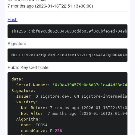
7 months ago (2026-01-16T22:51:13+00:00)
Hash
sha256:c4bf89c8d8626345683cddb039f0c8bfe5ed7049b6dd
Signature
MEUCIF9vVI8ZtQUVXN1cI693ax1512EuqIXK4EA1QRBR4RABAiE
Public Key Certificate
data
:
Serial Number
:
'0x3a4394579e0d6d87e1e444d38e74c79
Signature
:
Issuer
:
 O=sigstore.dev
,
 CN=sigstore
-
Validity
:
Not Before
:
 7 months ago (2026
-
01
-
16T22
:
51
:
04+0
Not After
:
 7 months ago (2026
-
01
-
16T23
:
01
:
04+00
Algorithm
:
name
:
namedCurve
:
 P
-
256