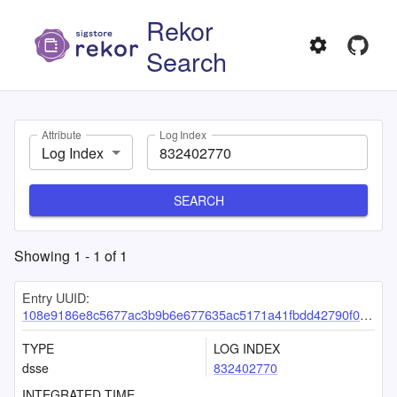
Rekor
Search
Attribute
Log Index
Log Index
SEARCH
Showing
1
-
1
of
1
Entry UUID:
108e9186e8c5677ac3b9b6e677635ac5171a41fbdd42790f0cd0fa71247abceafbe9ba70017936a7
TYPE
LOG INDEX
dsse
832402770
INTEGRATED TIME