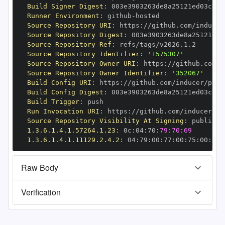
Build Signer Digest
:
Runner Environment
:
 github
-
Source Repository URI
:
 https
:
Source Repository Digest
:
Source Repository Ref
:
Source Repository Identifier
:
'1575307'
Source Repository Owner URI
:
 https
:
Source Repository Owner Identifier
:
'352067'
Build Config URI
:
 https
:
Build Config Digest
:
Build Trigger
:
Run Invocation URI
:
 https
:
Source Repository Visibility At Signing
:
1.3.6.1.4.1.57264.1.23
:
 0c
:
04
:
70
:
79:70:69
1.3.6.1.4.1.11129.2.4.2
:
 04
:
79
:
00
:
77
:
00
:
75
:
00
:
dd
:
Raw Body
Verification