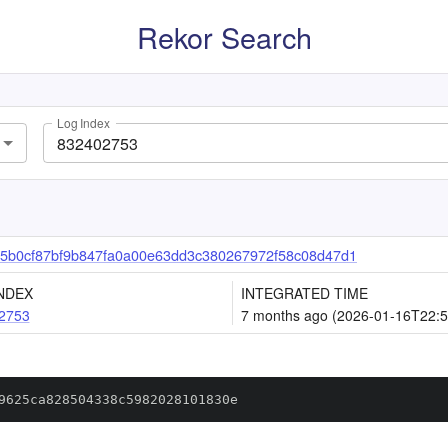
Rekor Search
Log Index
5b0cf87bf9b847fa0a00e63dd3c380267972f58c08d47d1
NDEX
INTEGRATED TIME
2753
7 months ago (2026-01-16T22:5
9625ca828504338c5982028101830e