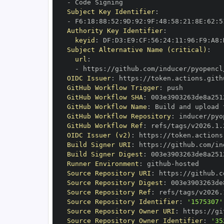
-
Subject Key Identifier
:
-
 F6
:
18
:
88
:
52
:
9D
:
92
:
9F
:
48
:
58
:
21
:
8E
:
62
:
5
Authority Key Identifier
:
keyid
:
 DF
:
D3
:
E9
:
CF
:
56
:
24
:
11
:
96
:
F9
:
A8
:
Subject Alternative Name (critical)
:
url
:
-
 https
:
OIDC Issuer
:
 https
:
GitHub Workflow Trigger
:
GitHub Workflow SHA
:
GitHub Workflow Name
:
GitHub Workflow Repository
:
GitHub Workflow Ref
:
OIDC Issuer (v2)
:
 https
:
Build Signer URI
:
 https
:
Build Signer Digest
:
Runner Environment
:
 github
-
Source Repository URI
:
 https
:
Source Repository Digest
:
Source Repository Ref
:
Source Repository Identifier
:
'1575307'
Source Repository Owner URI
:
 https
:
Source Repository Owner Identifier
:
'35