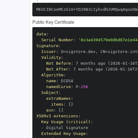
MEUCIBCoeMEzG1U+YD29B3cIyhvdHJUMQwqAqooOW
Public Key Certificate
data
:
Serial Number
:
'0x3a4394579e0d6d87e1e44
Signature
:
Issuer
:
 O=sigstore.dev
,
 CN=sigstore
-
Validity
:
Not Before
:
 7 months ago (2026
-
01
-
16T
Not After
:
 7 months ago (2026
-
01
-
16T2
Algorithm
:
name
:
namedCurve
:
 P
-
256
Subject
:
extraNames
:
items
:
{
}
asn
:
[
]
X509v3 extensions
:
Key Usage (critical)
:
-
Extended Key Usage
: