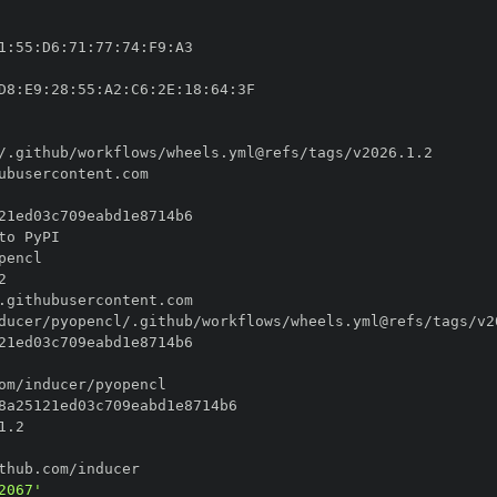
1
:
55
:
D6
:
71
:
77
:
74
:
F9
:
D8
:
E9
:
28
:
55
:
A2
:
C6
:
2E
:
18
:
64
:
2067'