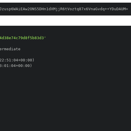
Jzusp6WAiEAw2ONS5DHn1dXMjjR6tVoztq87x6VnaGvdq++YDuDAUM=
4d38e74c79d8f5b83d3'
22
:
51
:
04+00
:
3
:
01
:
04+00
: