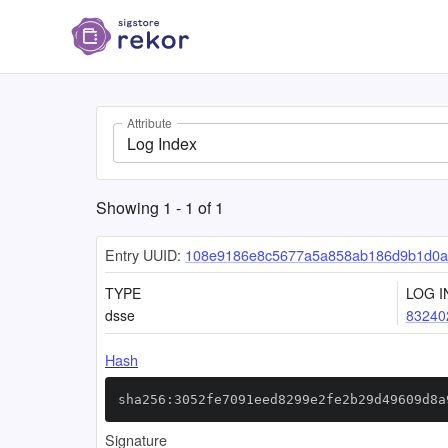
Attribute
Log Index
Showing
1
-
1
of
1
Entry UUID:
108e9186e8c5677a5a858ab186d9b1d0a
TYPE
LOG I
dsse
83240
Hash
sha256:3052fe7091eed8299e2fe2b29d49609d8a
Signature