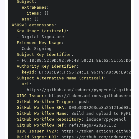
Subject
:
extraNames
:
items
:
{
}
asn
:
[
]
X509v3 extensions
:
Key Usage (critical)
:
-
Extended Key Usage
:
-
Subject Key Identifier
:
-
 F6
:
18
:
88
:
52
:
9D
:
92
:
9F
:
48
:
58
:
21
:
8E
:
62
:
51
:
55
:
D6
:
71
Authority Key Identifier
:
keyid
:
 DF
:
D3
:
E9
:
CF
:
56
:
24
:
11
:
96
:
F9
:
A8
:
D8
:
E9
:
28
:
5
Subject Alternative Name (critical)
:
url
:
-
 https
:
OIDC Issuer
:
 https
:
GitHub Workflow Trigger
:
GitHub Workflow SHA
:
GitHub Workflow Name
:
GitHub Workflow Repository
:
GitHub Workflow Ref
:
OIDC Issuer (v2)
:
 https
:
Build Signer URI
:
 https
: