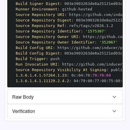
Build Signer Digest
:
Runner Environment
:
 github
-
Source Repository URI
:
 https
:
Source Repository Digest
:
Source Repository Ref
:
Source Repository Identifier
:
'1575307'
Source Repository Owner URI
:
 https
:
Source Repository Owner Identifier
:
'352067'
Build Config URI
:
 https
:
Build Config Digest
:
Build Trigger
:
Run Invocation URI
:
 https
:
Source Repository Visibility At Signing
:
1.3.6.1.4.1.57264.1.23
:
 0c
:
04
:
70
:
79:70:69
1.3.6.1.4.1.11129.2.4.2
:
 04
:
79
:
00
:
77
:
00
:
75
:
00
:
dd
:
Raw Body
Verification