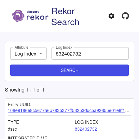
Rekor
Search
Attribute
Log Index
Log Index
SEARCH
Showing
1
-
1
of
1
Entry UUID:
108e9186e8c5677a6b7835377ff53253ddc5a92655e01e6f18560d0b2cf99251b98b4b21174f01cc
TYPE
LOG INDEX
dsse
832402732
INTEGRATED TIME