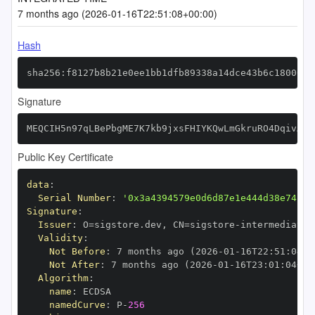
7 months ago (2026-01-16T22:51:08+00:00)
Hash
sha256:f8127b8b21e0ee1bb1dfb89338a14dce43b6c18000a8
Signature
MEQCIH5n97qLBePbgME7K7kb9jxsFHIYKQwLmGkruRO4DqivAiA
Public Key Certificate
data
:
Serial Number
:
'0x3a4394579e0d6d87e1e444d38e74c79
Signature
:
Issuer
:
 O=sigstore.dev
,
 CN=sigstore
-
Validity
:
Not Before
:
 7 months ago (2026
-
01
-
16T22
:
51
:
04+0
Not After
:
 7 months ago (2026
-
01
-
16T23
:
01
:
04+00
Algorithm
:
name
:
namedCurve
:
 P
-
256