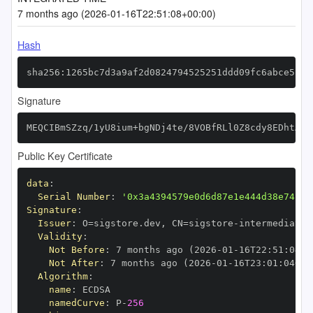
7 months ago (2026-01-16T22:51:08+00:00)
Hash
sha256:1265bc7d3a9af2d0824794525251ddd09fc6abce51fe
Signature
MEQCIBmSZzq/1yU8ium+bgNDj4te/8VOBfRLl0Z8cdy8EDhtAiA
Public Key Certificate
data
:
Serial Number
:
'0x3a4394579e0d6d87e1e444d38e74c79
Signature
:
Issuer
:
 O=sigstore.dev
,
 CN=sigstore
-
Validity
:
Not Before
:
 7 months ago (2026
-
01
-
16T22
:
51
:
04+0
Not After
:
 7 months ago (2026
-
01
-
16T23
:
01
:
04+00
Algorithm
:
name
:
namedCurve
:
 P
-
256