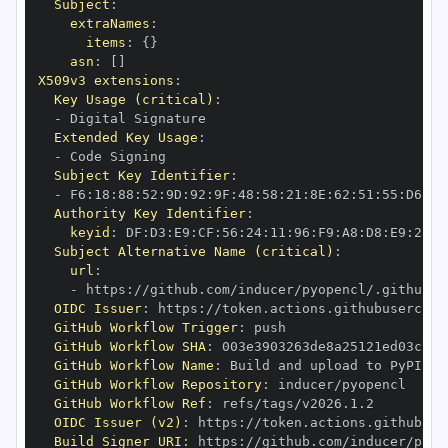
Subject
:
extraNames
:
items
:
{
}
asn
:
[
]
X509v3 extensions
:
Key Usage (critical)
:
-
Extended Key Usage
:
-
Subject Key Identifier
:
-
 F6
:
18
:
88
:
52
:
9D
:
92
:
9F
:
48
:
58
:
21
:
8E
:
62
:
51
:
55
:
D6
:
71
Authority Key Identifier
:
keyid
:
 DF
:
D3
:
E9
:
CF
:
56
:
24
:
11
:
96
:
F9
:
A8
:
D8
:
E9
:
28
:
5
Subject Alternative Name (critical)
:
url
:
-
 https
:
OIDC Issuer
:
 https
:
GitHub Workflow Trigger
:
GitHub Workflow SHA
:
GitHub Workflow Name
:
GitHub Workflow Repository
:
GitHub Workflow Ref
:
OIDC Issuer (v2)
:
 https
:
Build Signer URI
:
 https
: