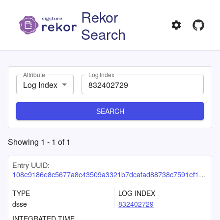
Rekor
Search
Attribute
Log Index
Log Index
SEARCH
Showing
1
-
1
of
1
Entry UUID:
108e9186e8c5677a8c43509a3321b7dcafad88738c7591ef1de8d2e82938542b6070b3e3c9e35c78
TYPE
LOG INDEX
dsse
832402729
INTEGRATED TIME