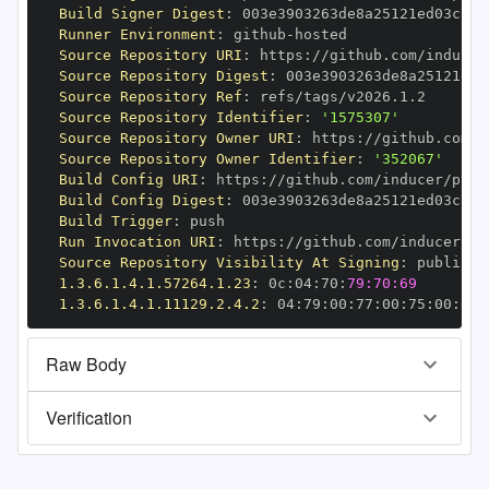
Build Signer Digest
:
Runner Environment
:
 github
-
Source Repository URI
:
 https
:
Source Repository Digest
:
Source Repository Ref
:
Source Repository Identifier
:
'1575307'
Source Repository Owner URI
:
 https
:
Source Repository Owner Identifier
:
'352067'
Build Config URI
:
 https
:
Build Config Digest
:
Build Trigger
:
Run Invocation URI
:
 https
:
Source Repository Visibility At Signing
:
1.3.6.1.4.1.57264.1.23
:
 0c
:
04
:
70
:
79:70:69
1.3.6.1.4.1.11129.2.4.2
:
 04
:
79
:
00
:
77
:
00
:
75
:
00
:
dd
:
Raw Body
Verification