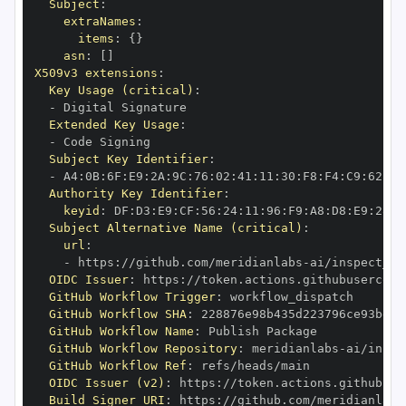
Subject
:
extraNames
:
items
:
{
}
asn
:
[
]
X509v3 extensions
:
Key Usage (critical)
:
-
Extended Key Usage
:
-
Subject Key Identifier
:
-
 A4
:
0B
:
6F
:
E9
:
2A
:
9C
:
76
:
02
:
41
:
11
:
30
:
F8
:
F4
:
C9
:
62
:
5B
Authority Key Identifier
:
keyid
:
 DF
:
D3
:
E9
:
CF
:
56
:
24
:
11
:
96
:
F9
:
A8
:
D8
:
E9
:
28
:
5
Subject Alternative Name (critical)
:
url
:
-
 https
:
//github.com/meridianlabs
-
OIDC Issuer
:
 https
:
GitHub Workflow Trigger
:
GitHub Workflow SHA
:
GitHub Workflow Name
:
GitHub Workflow Repository
:
 meridianlabs
-
GitHub Workflow Ref
:
OIDC Issuer (v2)
:
 https
:
Build Signer URI
:
 https
:
//github.com/meridianlabs