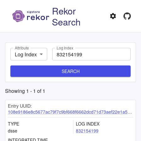
Rekor
Search
Attribute
Log Index
Log Index
SEARCH
Showing
1
-
1
of
1
Entry UUID:
108e9186e8c5677ac79f7c9bf668f6662dcd71d73aef22e1a56042507864cbfe9bcbc0b262c0685d
TYPE
LOG INDEX
dsse
832154199
INTEGRATED TIME