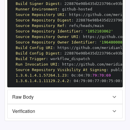
Build Signer Digest
:
Runner Environment
:
 github
-
Source Repository URI
:
 https
:
//github.com/meridia
Source Repository Digest
:
Source Repository Ref
:
Source Repository Identifier
:
'1052103062'
Source Repository Owner URI
:
 https
:
//github.com/m
Source Repository Owner Identifier
:
'196480008'
Build Config URI
:
 https
:
//github.com/meridianlabs
Build Config Digest
:
Build Trigger
:
Run Invocation URI
:
 https
:
//github.com/meridianla
Source Repository Visibility At Signing
:
1.3.6.1.4.1.57264.1.23
:
 0c
:
04
:
70
:
79:70:69
1.3.6.1.4.1.11129.2.4.2
:
 04
:
79
:
00
:
77
:
00
:
75
:
00
:
dd
:
Raw Body
Verification