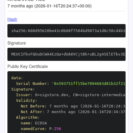
7 months ago (2026-01-16T20:24:37+00:00)
Hash
sha256:600d95620be43c0b08f7504bd9073a1d8c50cd4b3e71
Signature
MEUCIFbvFQUuDCWA4EzQa+dUA8VCjtBkruBL2g4SElETbv3EAiE
Public Key Certificate
data
:
Serial Number
:
'0x593751ff15be7894683d81b32f21878
Signature
:
Issuer
:
 O=sigstore.dev
,
 CN=sigstore
-
Validity
:
Not Before
:
 7 months ago (2026
-
01
-
16T20
:
24
:
37+0
Not After
:
 7 months ago (2026
-
01
-
16T20
:
34
:
37+00
Algorithm
:
name
:
namedCurve
:
 P
-
256