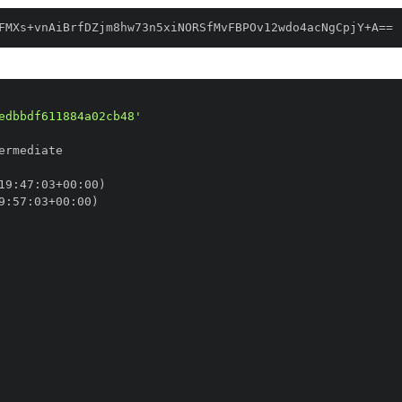
FMXs+vnAiBrfDZjm8hw73n5xiNORSfMvFBPOv12wdo4acNgCpjY+A==
edbbdf611884a02cb48'
19
:
47
:
03+00
:
9
:
57
:
03+00
: