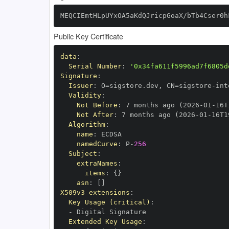
MEQCIEmtHLpUYxOA5aKdQJricpGoaX/bTb4Cser0h
Public Key Certificate
data
:
Serial Number
:
'0x34fa611f5996ad7f6805d
Signature
:
Issuer
:
 O=sigstore.dev
,
 CN=sigstore
-
Validity
:
Not Before
:
 7 months ago (2026
-
01
-
16T
Not After
:
 7 months ago (2026
-
01
-
16T1
Algorithm
:
name
:
namedCurve
:
 P
-
256
Subject
:
extraNames
:
items
:
{
}
asn
:
[
]
X509v3 extensions
:
Key Usage (critical)
:
-
Extended Key Usage
: