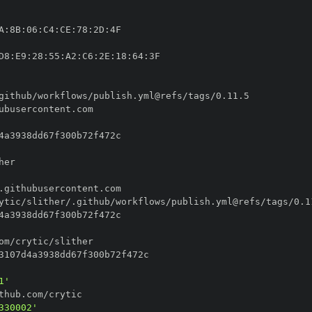
A
:
8B
:
06
:
C4
:
CE
:
78
:
2D
:
D8
:
E9
:
28
:
55
:
A2
:
C6
:
2E
:
18
:
64
:
1'
330002'