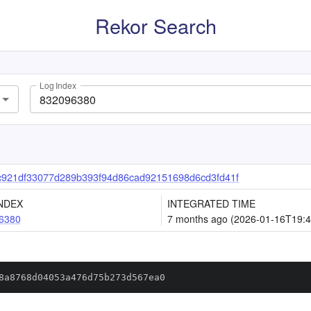
Rekor Search
Log Index
c921df33077d289b393f94d86cad92151698d6cd3fd41f
NDEX
INTEGRATED TIME
6380
7 months ago (2026-01-16T19:4
8a8768d04053a476d75b273d567ea0