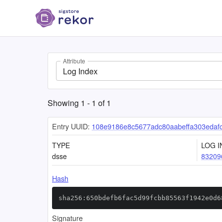
Attribute
Log Index
Showing
1
-
1
of
1
Entry UUID:
108e9186e8c5677adc80aabeffa303edaf
TYPE
LOG I
dsse
83209
Hash
sha256:650bdefb6fac5d99fcbb85563f1942e0d6
Signature