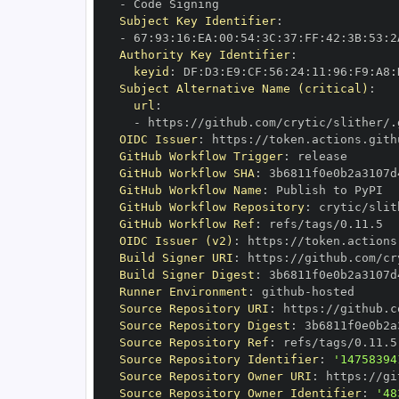
-
Subject Key Identifier
:
-
 67
:
93
:
16
:
EA
:
00
:
54
:
3C
:
37
:
FF
:
42
:
3B
:
53
:
2
Authority Key Identifier
:
keyid
:
 DF
:
D3
:
E9
:
CF
:
56
:
24
:
11
:
96
:
F9
:
A8
:
Subject Alternative Name (critical)
:
url
:
-
 https
:
OIDC Issuer
:
 https
:
GitHub Workflow Trigger
:
GitHub Workflow SHA
:
GitHub Workflow Name
:
GitHub Workflow Repository
:
GitHub Workflow Ref
:
OIDC Issuer (v2)
:
 https
:
Build Signer URI
:
 https
:
Build Signer Digest
:
Runner Environment
:
 github
-
Source Repository URI
:
 https
:
Source Repository Digest
:
Source Repository Ref
:
Source Repository Identifier
:
'14758394
Source Repository Owner URI
:
 https
:
Source Repository Owner Identifier
:
'48