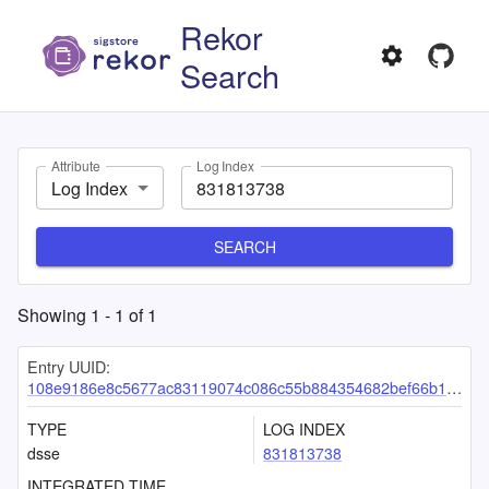
Rekor
Search
Attribute
Log Index
Log Index
SEARCH
Showing
1
-
1
of
1
Entry UUID:
108e9186e8c5677ac83119074c086c55b884354682bef66b10d0684bd03475c274dae55681d8d2af
TYPE
LOG INDEX
dsse
831813738
INTEGRATED TIME