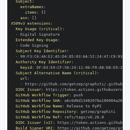
Subject
:
extraNames
:
items
:
{
}
asn
:
[
]
X509v3 extensions
:
Key Usage (critical)
:
-
Extended Key Usage
:
-
Subject Key Identifier
:
-
 99
:
F3
:
C6
:
4A
:
E2
:
A5
:
D4
:
85
:
03
:
6A
:
52
:
24
:
47
:
C9
:
93
:
E2
Authority Key Identifier
:
keyid
:
 DF
:
D3
:
E9
:
CF
:
56
:
24
:
11
:
96
:
F9
:
A8
:
D8
:
E9
:
28
:
5
Subject Alternative Name (critical)
:
url
:
-
 https
:
//github.com/getzep/graphiti/.github/wo
OIDC Issuer
:
 https
:
GitHub Workflow Trigger
:
GitHub Workflow SHA
:
GitHub Workflow Name
:
GitHub Workflow Repository
:
GitHub Workflow Ref
:
OIDC Issuer (v2)
:
 https
:
Build Signer URI
:
 https
:
//github.com/getzep/graph