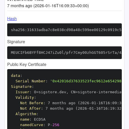
7 months ago (2026-01-16T16:09:33+00:00)
Hash
sha256:31633adba7c8e038cd98a48c599ee00129c0919c58b0
Signature
MEUCIFb6BYFf8HCJ47iZu0l/pfr7Cmy00zhGGT605rSrTa/4AiE
Public Key Certificate
data
:
Serial Number
:
'0x42016d37633523fec9612e6542983ce
Signature
:
Issuer
:
 O=sigstore.dev
,
 CN=sigstore
-
Validity
:
Not Before
:
 7 months ago (2026
-
01
-
16T16
:
09
:
32+0
Not After
:
 7 months ago (2026
-
01
-
16T16
:
19
:
32+00
Algorithm
:
name
:
namedCurve
:
 P
-
256