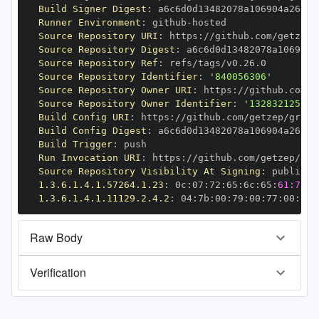
Build Signer Digest
:
Runner Environment
:
 github
-
Source Repository URI
:
 https
:
Source Repository Digest
:
Source Repository Ref
:
Source Repository Identifier
:
'840056306'
Source Repository Owner URI
:
 https
:
Source Repository Owner Identifier
:
'132832125'
Build Config URI
:
 https
:
//github.com/getzep/graph
Build Config Digest
:
Build Trigger
:
Run Invocation URI
:
 https
:
Source Repository Visibility At Signing
:
1.3.6.1.4.1.57264.1.23
:
 0c
:
07
:
72
:
65
:
6c
:
65
:
61:73:6
1.3.6.1.4.1.11129.2.4.2
:
 04
:
7b
:
00
:
79
:
00
:
77
:
00
:
dd
:
Raw Body
Verification