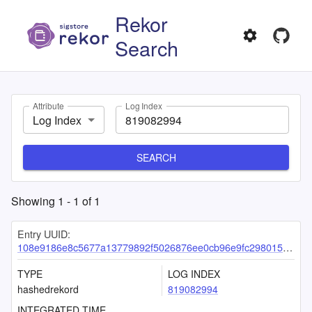
Rekor
Search
Attribute
Log Index
Log Index
SEARCH
Showing
1
-
1
of
1
Entry UUID:
108e9186e8c5677a13779892f5026876ee0cb96e9fc298015acdde005b12124c20c028e00bab60c7
TYPE
LOG INDEX
hashedrekord
819082994
INTEGRATED TIME