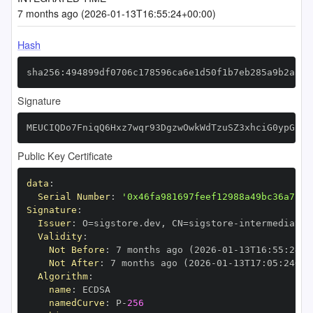
7 months ago (2026-01-13T16:55:24+00:00)
Hash
sha256:494899df0706c178596ca6e1d50f1b7eb285a9b2aae7
Signature
MEUCIQDo7FniqQ6Hxz7wqr93DgzwOwkWdTzuSZ3xhciG0ypGpgI
Public Key Certificate
data
:
Serial Number
:
'0x46fa981697feef12988a49bc36a7c38
Signature
:
Issuer
:
 O=sigstore.dev
,
 CN=sigstore
-
Validity
:
Not Before
:
 7 months ago (2026
-
01
-
13T16
:
55
:
24+0
Not After
:
 7 months ago (2026
-
01
-
13T17
:
05
:
24+00
Algorithm
:
name
:
namedCurve
:
 P
-
256