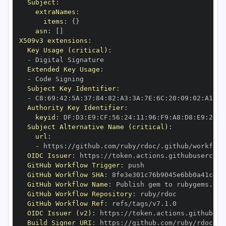
Subject
:
extraNames
:
items
:
{
}
asn
:
[
]
X509v3 extensions
:
Key Usage (critical)
:
-
Extended Key Usage
:
-
Subject Key Identifier
:
-
 C8
:
69
:
42
:
5A
:
37
:
84
:
82
:
A3
:
3A
:
7E
:
6C
:
20
:
09
:
02
:
A1
:
1C
Authority Key Identifier
:
keyid
:
 DF
:
D3
:
E9
:
CF
:
56
:
24
:
11
:
96
:
F9
:
A8
:
D8
:
E9
:
28
:
5
Subject Alternative Name (critical)
:
url
:
-
 https
:
OIDC Issuer
:
 https
:
GitHub Workflow Trigger
:
GitHub Workflow SHA
:
GitHub Workflow Name
:
GitHub Workflow Repository
:
GitHub Workflow Ref
:
OIDC Issuer (v2)
:
 https
:
Build Signer URI
:
 https
: