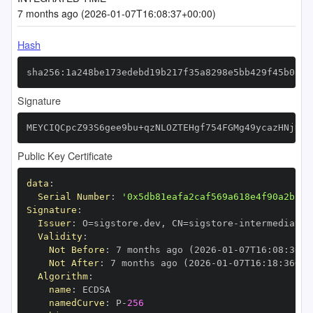
7 months ago (2026-01-07T16:08:37+00:00)
Hash
sha256:1a248be173edebd19b217f35a8298e5bb429f45b0a11
Signature
MEYCIQCpcZ93S6gee9bu+qzNLOZTEHgf754FGMg49ycazHNjHgI
Public Key Certificate
data
:
Serial Number
:
'0x5db81eafa2caf569a618e4f90a2b29b
Signature
:
Issuer
:
 O=sigstore.dev
,
 CN=sigstore
-
Validity
:
Not Before
:
 7 months ago (2026
-
01
-
07T16
:
08
:
36+0
Not After
:
 7 months ago (2026
-
01
-
07T16
:
18
:
36+00
Algorithm
:
name
:
namedCurve
:
 P
-
256