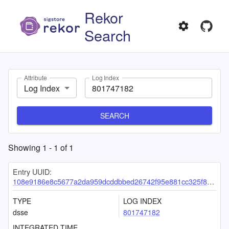
Rekor
Search
Attribute
Log Index
Log Index
SEARCH
Showing
1
-
1
of
1
Entry UUID:
108e9186e8c5677a2da959dcddbbed26742f95e881cc325f8e40afc836000baab776baea1a667426
TYPE
LOG INDEX
dsse
801747182
INTEGRATED TIME