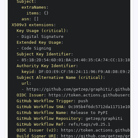
Subject
:
extraNames
:
items
:
{
}
asn
:
[
]
X509v3 extensions
:
Key Usage (critical)
:
-
Extended Key Usage
:
-
Subject Key Identifier
:
-
 85
:
1B
:
2D
:
54
:
6D
:
01
:
BA
:
24
:
40
:
35
:
CA
:
74
:
CC
:
13
:
18
:
8A
Authority Key Identifier
:
keyid
:
 DF
:
D3
:
E9
:
CF
:
56
:
24
:
11
:
96
:
F9
:
A8
:
D8
:
E9
:
28
:
5
Subject Alternative Name (critical)
:
url
:
-
 https
:
//github.com/getzep/graphiti/.github/wo
OIDC Issuer
:
 https
:
GitHub Workflow Trigger
:
GitHub Workflow SHA
:
GitHub Workflow Name
:
GitHub Workflow Repository
:
GitHub Workflow Ref
:
OIDC Issuer (v2)
:
 https
:
Build Signer URI
:
 https
:
//github.com/getzep/graph