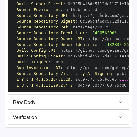
Build Signer Digest
:
Runner Environment
:
 github
-
Source Repository URI
:
 https
:
Source Repository Digest
:
Source Repository Ref
:
Source Repository Identifier
:
'840056306'
Source Repository Owner URI
:
 https
:
Source Repository Owner Identifier
:
'132832125'
Build Config URI
:
 https
:
//github.com/getzep/graph
Build Config Digest
:
Build Trigger
:
Run Invocation URI
:
 https
:
Source Repository Visibility At Signing
:
1.3.6.1.4.1.57264.1.23
:
 0c
:
07
:
72
:
65
:
6c
:
65
:
61:73:6
1.3.6.1.4.1.11129.2.4.2
:
 04
:
79
:
00
:
77
:
00
:
75
:
00
:
dd
:
Raw Body
Verification