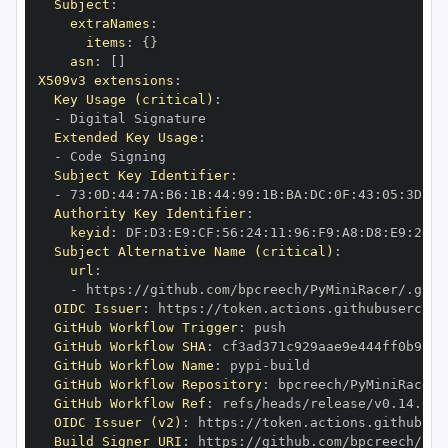
Subject
:
extraNames
:
items
:
{
}
asn
:
[
]
X509v3 extensions
:
Key Usage (critical)
:
-
Extended Key Usage
:
-
Subject Key Identifier
:
-
 73
:
0D
:
44
:
7A
:
B6
:
1B
:
44
:
99
:
1B
:
BA
:
DC
:
0F
:
43
:
05
:
3D
:
58
Authority Key Identifier
:
keyid
:
 DF
:
D3
:
E9
:
CF
:
56
:
24
:
11
:
96
:
F9
:
A8
:
D8
:
E9
:
28
:
5
Subject Alternative Name (critical)
:
url
:
-
 https
:
OIDC Issuer
:
 https
:
GitHub Workflow Trigger
:
GitHub Workflow SHA
:
GitHub Workflow Name
:
 pypi
-
GitHub Workflow Repository
:
GitHub Workflow Ref
:
OIDC Issuer (v2)
:
 https
:
Build Signer URI
:
 https
: