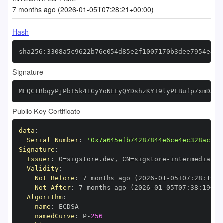
7 months ago (2026-01-05T07:28:21+00:00)
Hash
sha256:3308a5c9622b76e054d85e2f1007170b3dee7954e428
Signature
MEQCIBbqyPjPb+5k41GyYoNEEyQYDshzKYT9lyPLBufp7xmDAiA
Public Key Certificate
data
:
Serial Number
:
'0x7a645efb74287844e6ce4ec328acb0d
Signature
:
Issuer
:
 O=sigstore.dev
,
 CN=sigstore
-
Validity
:
Not Before
:
 7 months ago (2026
-
01
-
05T07
:
28
:
19+0
Not After
:
 7 months ago (2026
-
01
-
05T07
:
38
:
19+00
Algorithm
:
name
:
namedCurve
:
 P
-
256