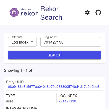
Rekor
Search
Attribute
Log Index
Log Index
SEARCH
Showing
1
-
1
of
1
Entry UUID:
108e9186e8c5677aa04018b70d288800ff74bd4d17a949bd6008965ba11438884f66b750b0c218e3
TYPE
LOG INDEX
dsse
791427138
INTEGRATED TIME