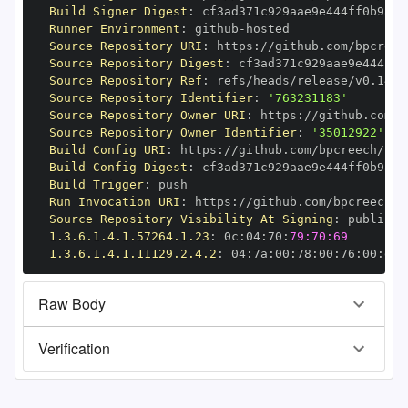
Build Signer Digest
:
Runner Environment
:
 github
-
Source Repository URI
:
 https
:
Source Repository Digest
:
Source Repository Ref
:
Source Repository Identifier
:
'763231183'
Source Repository Owner URI
:
 https
:
Source Repository Owner Identifier
:
'35012922'
Build Config URI
:
 https
:
Build Config Digest
:
Build Trigger
:
Run Invocation URI
:
 https
:
Source Repository Visibility At Signing
:
1.3.6.1.4.1.57264.1.23
:
 0c
:
04
:
70
:
79:70:69
1.3.6.1.4.1.11129.2.4.2
:
 04
:
7a
:
00
:
78
:
00
:
76
:
00
:
dd
:
Raw Body
Verification