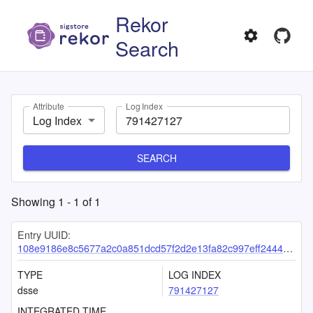
Rekor
Search
Attribute
Log Index
Log Index
SEARCH
Showing
1
-
1
of
1
Entry UUID:
108e9186e8c5677a2c0a851dcd57f2d2e13fa82c997eff2444d8cadf9dcfd8dec27c5aa7c76f36bb
TYPE
LOG INDEX
dsse
791427127
INTEGRATED TIME