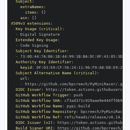
Subject
:
extraNames
:
items
:
{
}
asn
:
[
]
X509v3 extensions
:
Key Usage (critical)
:
-
Extended Key Usage
:
-
Subject Key Identifier
:
-
 73
:
0D
:
44
:
7A
:
B6
:
1B
:
44
:
99
:
1B
:
BA
:
DC
:
0F
:
43
:
05
:
3D
:
58
Authority Key Identifier
:
keyid
:
 DF
:
D3
:
E9
:
CF
:
56
:
24
:
11
:
96
:
F9
:
A8
:
D8
:
E9
:
28
:
5
Subject Alternative Name (critical)
:
url
:
-
 https
:
OIDC Issuer
:
 https
:
GitHub Workflow Trigger
:
GitHub Workflow SHA
:
GitHub Workflow Name
:
 pypi
-
GitHub Workflow Repository
:
GitHub Workflow Ref
:
OIDC Issuer (v2)
:
 https
:
Build Signer URI
:
 https
: