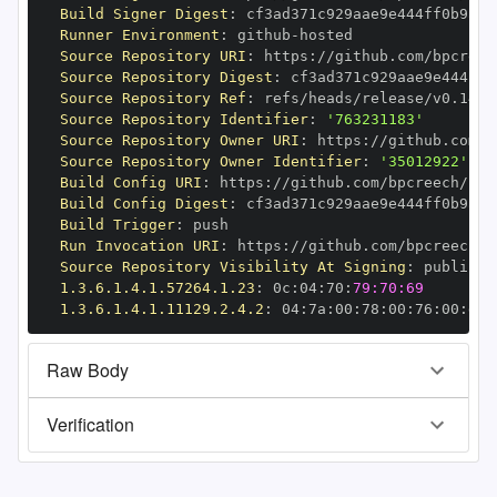
Build Signer Digest
:
Runner Environment
:
 github
-
Source Repository URI
:
 https
:
Source Repository Digest
:
Source Repository Ref
:
Source Repository Identifier
:
'763231183'
Source Repository Owner URI
:
 https
:
Source Repository Owner Identifier
:
'35012922'
Build Config URI
:
 https
:
Build Config Digest
:
Build Trigger
:
Run Invocation URI
:
 https
:
Source Repository Visibility At Signing
:
1.3.6.1.4.1.57264.1.23
:
 0c
:
04
:
70
:
79:70:69
1.3.6.1.4.1.11129.2.4.2
:
 04
:
7a
:
00
:
78
:
00
:
76
:
00
:
dd
:
Raw Body
Verification