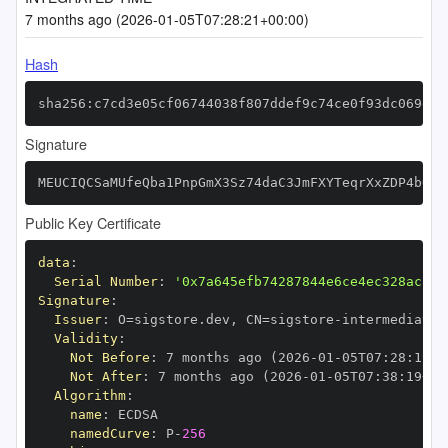
7 months ago (2026-01-05T07:28:21+00:00)
Hash
sha256:c7cd3e05cf06744038f807ddef9c74ce0f93dc069dc1
Signature
MEUCIQCSaMUfeQba1PnpGmX3Sz74daC3JmFXYTeqrXxZDP4bQwI
Public Key Certificate
data
:
Serial Number
:
'0x7a645efb74287844e6ce4ec328acb0d
Signature
:
Issuer
:
 O=sigstore.dev
,
 CN=sigstore
-
Validity
:
Not Before
:
 7 months ago (2026
-
01
-
05T07
:
28
:
19+0
Not After
:
 7 months ago (2026
-
01
-
05T07
:
38
:
19+00
Algorithm
:
name
:
namedCurve
:
 P
-
256