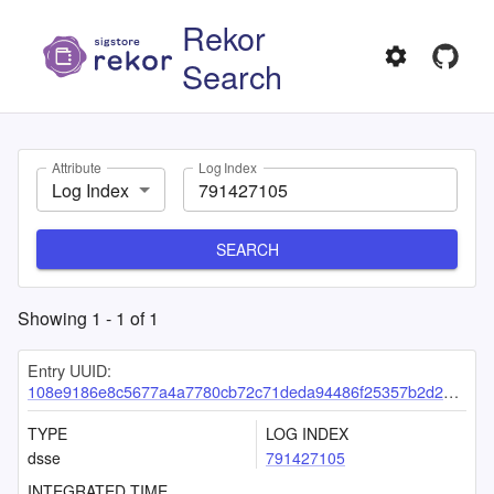
Rekor
Search
Attribute
Log Index
Log Index
SEARCH
Showing
1
-
1
of
1
Entry UUID:
108e9186e8c5677a4a7780cb72c71deda94486f25357b2d20617bd9fb9c23835e0fc86cd4a3bb49a
TYPE
LOG INDEX
dsse
791427105
INTEGRATED TIME