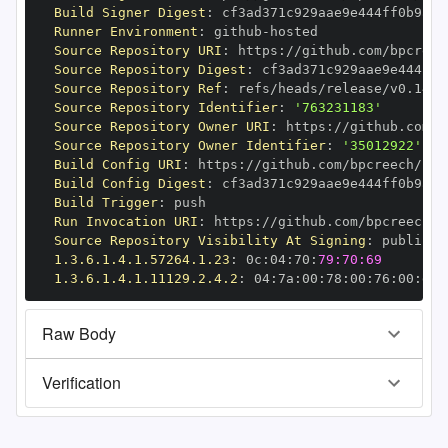
Build Signer Digest
:
Runner Environment
:
 github
-
Source Repository URI
:
 https
:
Source Repository Digest
:
Source Repository Ref
:
Source Repository Identifier
:
'763231183'
Source Repository Owner URI
:
 https
:
Source Repository Owner Identifier
:
'35012922'
Build Config URI
:
 https
:
Build Config Digest
:
Build Trigger
:
Run Invocation URI
:
 https
:
Source Repository Visibility At Signing
:
1.3.6.1.4.1.57264.1.23
:
 0c
:
04
:
70
:
79:70:69
1.3.6.1.4.1.11129.2.4.2
:
 04
:
7a
:
00
:
78
:
00
:
76
:
00
:
dd
:
Raw Body
Verification