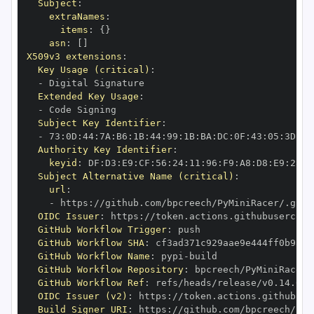
Subject
:
extraNames
:
items
:
{
}
asn
:
[
]
X509v3 extensions
:
Key Usage (critical)
:
-
Extended Key Usage
:
-
Subject Key Identifier
:
-
 73
:
0D
:
44
:
7A
:
B6
:
1B
:
44
:
99
:
1B
:
BA
:
DC
:
0F
:
43
:
05
:
3D
:
58
Authority Key Identifier
:
keyid
:
 DF
:
D3
:
E9
:
CF
:
56
:
24
:
11
:
96
:
F9
:
A8
:
D8
:
E9
:
28
:
5
Subject Alternative Name (critical)
:
url
:
-
 https
:
OIDC Issuer
:
 https
:
GitHub Workflow Trigger
:
GitHub Workflow SHA
:
GitHub Workflow Name
:
 pypi
-
GitHub Workflow Repository
:
GitHub Workflow Ref
:
OIDC Issuer (v2)
:
 https
:
Build Signer URI
:
 https
: