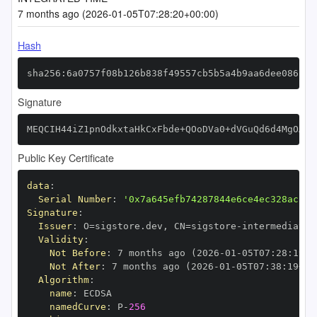
7 months ago (2026-01-05T07:28:20+00:00)
Hash
sha256:6a0757f08b126b838f49557cb5b5a4b9aa6dee086c1f
Signature
MEQCIH44iZ1pnOdkxtaHkCxFbde+QOoDVa0+dVGuQd6d4MgOAiB
Public Key Certificate
data
:
Serial Number
:
'0x7a645efb74287844e6ce4ec328acb0d
Signature
:
Issuer
:
 O=sigstore.dev
,
 CN=sigstore
-
Validity
:
Not Before
:
 7 months ago (2026
-
01
-
05T07
:
28
:
19+0
Not After
:
 7 months ago (2026
-
01
-
05T07
:
38
:
19+00
Algorithm
:
name
:
namedCurve
:
 P
-
256