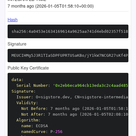
7 months ago (2026-01-05T01:58:10+00:00)
Hash
sha256:4a0453e1634169614a9625aa741d4ebd02357f5183c3
Signature
MEUCIHMg5J3R1TIaSDPFUPRTUSaKBo/jY1kW7NCGR27sKf4PAiE
Public Key Certificate
data
:
Serial Number
:
'0x2eb6eca964cb13eda3c2c4aad485232
Signature
:
Issuer
:
 O=sigstore.dev
,
 CN=sigstore
-
Validity
:
Not Before
:
 7 months ago (2026
-
01
-
05T01
:
58
:
10+0
Not After
:
 7 months ago (2026
-
01
-
05T02
:
08
:
10+00
Algorithm
:
name
:
namedCurve
:
 P
-
256