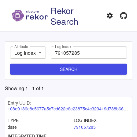
Rekor
Search
Attribute
Log Index
Log Index
SEARCH
Showing
1
-
1
of
1
Entry UUID:
108e9186e8c5677a5c7cd622e6e23875c4c329419d788b66948714fdd90156139fb2f2c9df353892
TYPE
LOG INDEX
dsse
791057285
INTEGRATED TIME