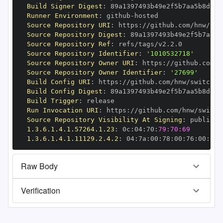
Build Signer Digest
:
Runner Environment
:
 github
-
Source Repository URI
:
 https
:
//github.com/hnw/swi
Source Repository Digest
:
Source Repository Ref
:
Source Repository Identifier
:
'1010532718'
Source Repository Owner URI
:
 https
:
Source Repository Owner Identifier
:
'27699'
Build Config URI
:
 https
:
//github.com/hnw/switchbo
Build Config Digest
:
Build Trigger
:
Run Invocation URI
:
 https
:
//github.com/hnw/switch
Source Repository Visibility At Signing
:
1.3.6.1.4.1.57264.1.23
:
 0c
:
04
:
70
:
79:70:69
1.3.6.1.4.1.11129.2.4.2
:
 04
:
7a
:
00
:
78
:
00
:
76
:
00
:
dd
:
Raw Body
Verification