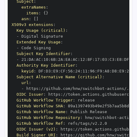
Subject
:
extraNames
:
items
:
{
}
asn
:
[
]
X509v3 extensions
:
Key Usage (critical)
:
-
Extended Key Usage
:
-
Subject Key Identifier
:
-
 21
:
DA
:
AC
:
10
:
6B
:
2A
:
EA
:
AC
:
12
:
8F
:
17
:
03
:
C3
:
E8
:
DF
:
9C
Authority Key Identifier
:
keyid
:
 DF
:
D3
:
E9
:
CF
:
56
:
24
:
11
:
96
:
F9
:
A8
:
D8
:
E9
:
28
:
5
Subject Alternative Name (critical)
:
url
:
-
 https
:
//github.com/hnw/switchbot
-
OIDC Issuer
:
 https
:
GitHub Workflow Trigger
:
GitHub Workflow SHA
:
GitHub Workflow Name
:
GitHub Workflow Repository
:
 hnw/switchbot
-
GitHub Workflow Ref
:
OIDC Issuer (v2)
:
 https
:
Build Signer URI
:
 https
:
//github.com/hnw/switchbo