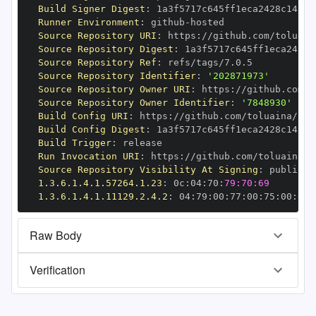
Build Signer Digest
:
Runner Environment
:
 github
-
Source Repository URI
:
 https
:
Source Repository Digest
:
Source Repository Ref
:
Source Repository Identifier
:
'202871973'
Source Repository Owner URI
:
 https
:
Source Repository Owner Identifier
:
'7848930'
Build Config URI
:
 https
:
//github.com/toluaina/pgs
Build Config Digest
:
Build Trigger
:
Run Invocation URI
:
 https
:
Source Repository Visibility At Signing
:
1.3.6.1.4.1.57264.1.23
:
 0c
:
04
:
70
:
79:70:69
1.3.6.1.4.1.11129.2.4.2
:
 04
:
79
:
00
:
77
:
00
:
75
:
00
:
dd
:
Raw Body
Verification