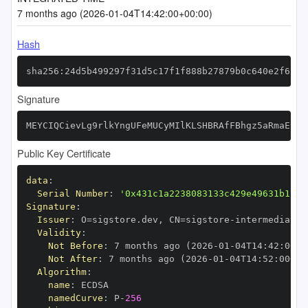
7 months ago (2026-01-04T14:42:00+00:00)
Hash
sha256:24d5b499297f31d5c17f1f888b27879b0c640e2f6fe3
Signature
MEYCIQCievLg9rlkYngUFeMUCyMIlKLSHBRAfFBhgz5aRmaE9gI
Public Key Certificate
data
:
Serial Number
:
'0x431c1a2238083133c429e49631b174b
Signature
:
Issuer
:
 O=sigstore.dev
,
 CN=sigstore
-
Validity
:
Not Before
:
 7 months ago (2026
-
01
-
04T14
:
42
:
00+0
Not After
:
 7 months ago (2026
-
01
-
04T14
:
52
:
00+00
Algorithm
:
name
:
namedCurve
:
 P
-
256