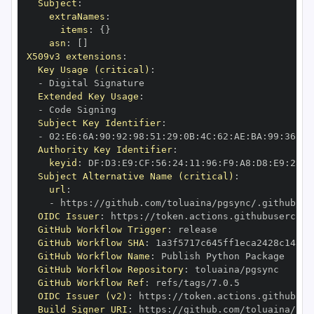
Subject
:
extraNames
:
items
:
{
}
asn
:
[
]
X509v3 extensions
:
Key Usage (critical)
:
-
Extended Key Usage
:
-
Subject Key Identifier
:
-
 02
:
E6
:
6A
:
90
:
92
:
98
:
51
:
29
:
0B
:
4C
:
62
:
AE
:
BA
:
99
:
36
:
28
Authority Key Identifier
:
keyid
:
 DF
:
D3
:
E9
:
CF
:
56
:
24
:
11
:
96
:
F9
:
A8
:
D8
:
E9
:
28
:
5
Subject Alternative Name (critical)
:
url
:
-
 https
:
//github.com/toluaina/pgsync/.github/wo
OIDC Issuer
:
 https
:
GitHub Workflow Trigger
:
GitHub Workflow SHA
:
GitHub Workflow Name
:
GitHub Workflow Repository
:
GitHub Workflow Ref
:
OIDC Issuer (v2)
:
 https
:
Build Signer URI
:
 https
:
//github.com/toluaina/pgs