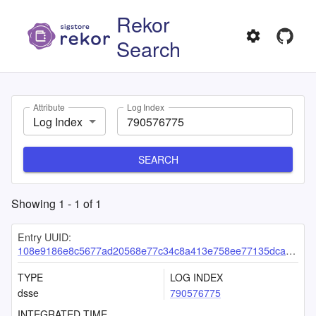
Rekor
Search
Attribute
Log Index
Log Index
SEARCH
Showing
1
-
1
of
1
Entry UUID:
108e9186e8c5677ad20568e77c34c8a413e758ee77135dca11b4e55605b516c21badf4bc63c1c9ad
TYPE
LOG INDEX
dsse
790576775
INTEGRATED TIME