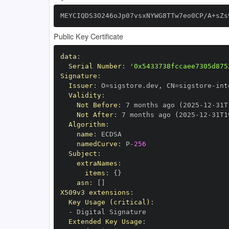
MEYCIQDS3O246oJp07vsxNYWG8TTw7eo0CP/A+sZs
Public Key Certificate
data
:
Serial Number
:
'0x5433738fccaee7305d875
Signature
:
Issuer
:
 O=sigstore.dev
,
 CN=sigstore
-
Validity
:
Not Before
:
 7 months ago (2025
-
12
-
31T
Not After
:
 7 months ago (2025
-
12
-
31T1
Algorithm
:
name
:
namedCurve
:
 P
-
256
Subject
:
extraNames
:
items
:
{
}
asn
:
[
]
X509v3 extensions
:
Key Usage (critical)
:
-
Extended Key Usage
: