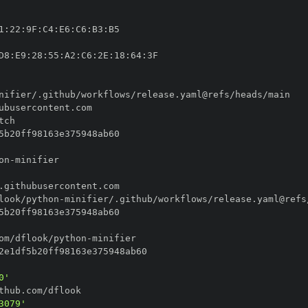
1
:
22
:
9F
:
C4
:
E6
:
C6
:
B3
:
D8
:
E9
:
28
:
55
:
A2
:
C6
:
2E
:
18
:
64
:
on
-
look/python
-
om/dflook/python
-
0'
3079'