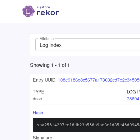
Attribute
Log Index
Showing
1
-
1
of
1
Entry UUID:
108e9186e8c5677a173032cd7e2c34505
TYPE
LOG I
dsse
78604
Hash
sha256:4297ee16db23b556a9ae3e1d85e46d0945
Signature