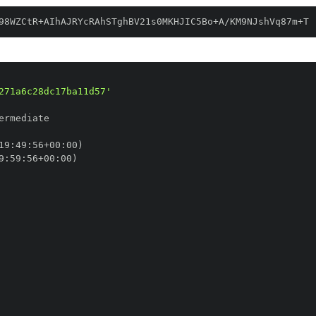
98WZCtR+AIhAJRYcRAhSTghBV21s0MKHJIC5Bo+A/KM9NJshVq87m+T
271a6c28dc17ba11d57'
19
:
49
:
56+00
:
9
:
59
:
56+00
: