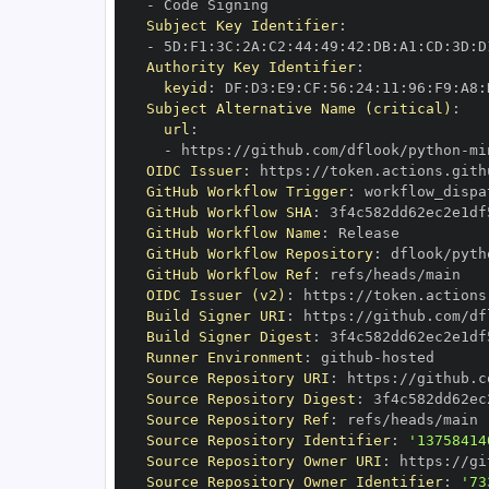
-
Subject Key Identifier
:
-
 5D
:
F1
:
3C
:
2A
:
C2
:
44
:
49
:
42
:
DB
:
A1
:
CD
:
3D
:
D
Authority Key Identifier
:
keyid
:
 DF
:
D3
:
E9
:
CF
:
56
:
24
:
11
:
96
:
F9
:
A8
:
Subject Alternative Name (critical)
:
url
:
-
 https
:
//github.com/dflook/python
-
OIDC Issuer
:
 https
:
GitHub Workflow Trigger
:
GitHub Workflow SHA
:
GitHub Workflow Name
:
GitHub Workflow Repository
:
 dflook/pyth
GitHub Workflow Ref
:
OIDC Issuer (v2)
:
 https
:
Build Signer URI
:
 https
:
//github.com/df
Build Signer Digest
:
Runner Environment
:
 github
-
Source Repository URI
:
 https
:
//github.c
Source Repository Digest
:
Source Repository Ref
:
Source Repository Identifier
:
'13758414
Source Repository Owner URI
:
 https
:
Source Repository Owner Identifier
:
'73