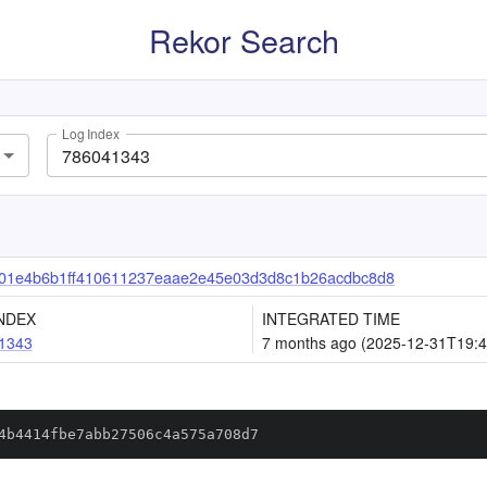
Rekor Search
Log Index
01e4b6b1ff410611237eaae2e45e03d3d8c1b26acdbc8d8
NDEX
INTEGRATED TIME
1343
7 months ago (2025-12-31T19:4
4b4414fbe7abb27506c4a575a708d7