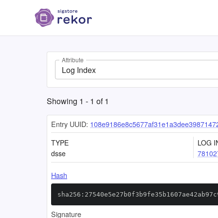
Attribute
Log Index
Showing
1
-
1
of
1
Entry UUID:
108e9186e8c5677af31e1a3dee3987147
TYPE
LOG I
dsse
78102
Hash
sha256:27540e5e27b0f3b9fe35b1607ae42ab97c
Signature