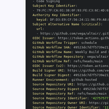
-
Subject Key Identifier
:
-
 79
:
FC
:
7F
:
CA
:
01
:
38
:
0F
:
93
:
FE
:
C3
:
6C
:
4D
:
6
Authority Key Identifier
:
keyid
:
 DF
:
D3
:
E9
:
CF
:
56
:
24
:
11
:
96
:
F9
:
A8
:
Subject Alternative Name (critical)
:
url
:
-
 https
:
OIDC Issuer
:
 https
:
GitHub Workflow Trigger
:
GitHub Workflow SHA
:
GitHub Workflow Name
:
GitHub Workflow Repository
:
GitHub Workflow Ref
:
OIDC Issuer (v2)
:
 https
:
Build Signer URI
:
 https
:
Build Signer Digest
:
Runner Environment
:
 github
-
Source Repository URI
:
 https
:
Source Repository Digest
:
Source Repository Ref
:
Source Repository Identifier
:
'42757577
Source Repository Owner URI
:
 https
:
Source Repository Owner Identifier
:
'11