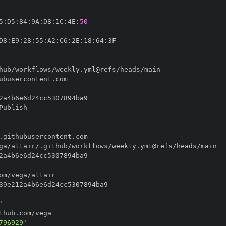
5
:
D5
:
84
:
9A
:
D8
:
1C
:
4E
:
50
D8
:
E9
:
28
:
55
:
A2
:
C6
:
2E
:
18
:
64
:
'
796929'