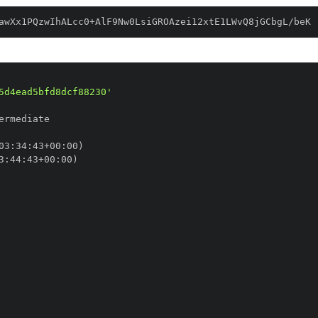
awXx1PQzwIhALcc0+AlF9Nw0LsiGROAzei12xtE1LWvQ8jGCbgL/beK
5d4ead5bfd8dcf88230'
03
:
34
:
43+00
:
3
:
44
:
43+00
: