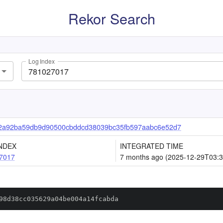
Rekor Search
Log Index
2a92ba59db9d90500cbddcd38039bc35fb597aabc6e52d7
NDEX
INTEGRATED TIME
7017
7 months ago (2025-12-29T03:3
98d38cc035629a04be004a14fcabda