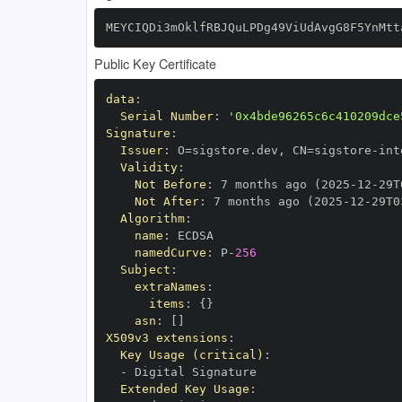
MEYCIQDi3mOklfRBJQuLPDg49ViUdAvgG8F5YnMtt
Public Key Certificate
data
:
Serial Number
:
'0x4bde96265c6c410209dce
Signature
:
Issuer
:
 O=sigstore.dev
,
 CN=sigstore
-
Validity
:
Not Before
:
 7 months ago (2025
-
12
-
29T
Not After
:
 7 months ago (2025
-
12
-
29T0
Algorithm
:
name
:
namedCurve
:
 P
-
256
Subject
:
extraNames
:
items
:
{
}
asn
:
[
]
X509v3 extensions
:
Key Usage (critical)
:
-
Extended Key Usage
: