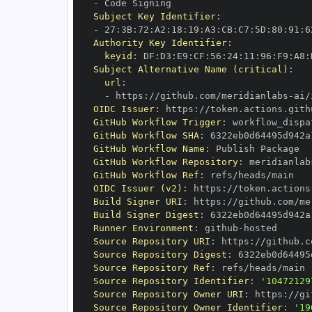
-
Subject Key Identifier
:
-
 27
:
3B
:
72
:
A2
:
18
:
19
:
A3
:
CB
:
C7
:
5D
:
80
:
91
:
6
Authority Key Identifier
:
keyid
:
 DF
:
D3
:
E9
:
CF
:
56
:
24
:
11
:
96
:
F9
:
A8
:
Subject Alternative Name (critical)
:
url
:
-
 https
:
//github.com/meridianlabs
-
OIDC Issuer
:
 https
:
GitHub Workflow Trigger
:
GitHub Workflow SHA
:
GitHub Workflow Name
:
GitHub Workflow Repository
:
 meridianlab
GitHub Workflow Ref
:
OIDC Issuer (v2)
:
 https
:
Build Signer URI
:
 https
:
//github.com/me
Build Signer Digest
:
Runner Environment
:
 github
-
Source Repository URI
:
 https
:
//github.c
Source Repository Digest
:
Source Repository Ref
:
Source Repository Identifier
:
'10472129
Source Repository Owner URI
:
 https
:
//gi
Source Repository Owner Identifier
:
'19