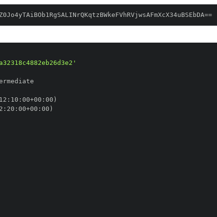
Z0Jo4yTAiBOb1RgSALINrQKqtzBWkeFVhRVjwsAFmXcX34uBSEbDA==
a32318c4882eb26d3e2'
12
:
10
:
00+00
:
2
:
20
:
00+00
: