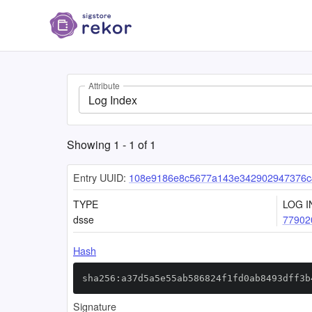
Attribute
Log Index
Showing
1
-
1
of
1
Entry UUID:
108e9186e8c5677a143e342902947376c
TYPE
LOG I
dsse
77902
Hash
sha256:a37d5a5e55ab586824f1fd0ab8493dff3b
Signature