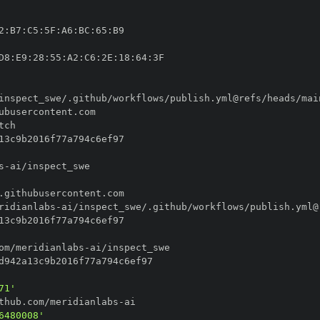
2
:
B7
:
C5
:
5F
:
A6
:
BC
:
65
:
D8
:
E9
:
28
:
55
:
A2
:
C6
:
2E
:
18
:
64
:
s
-
ridianlabs
-
om/meridianlabs
-
71'
thub.com/meridianlabs
-
6480008'