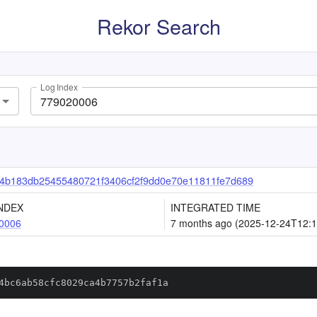
Rekor Search
Log Index
4b183db25455480721f3406cf2f9dd0e70e11811fe7d689
NDEX
INTEGRATED TIME
0006
7 months ago (2025-12-24T12:1
4bc6ab58cfc8029ca4b7757b2faf1a