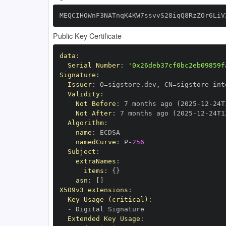
MEQCIHOWnF3NATnqK4KW7ssvvS28iqQ8RzZOr6LiV
Public Key Certificate
data
:
Serial Number
:
'0x26deb37cf0bc2eb09859f
Signature
:
Issuer
:
 O=sigstore.dev
,
 CN=sigstore
-
Validity
:
Not Before
:
 7 months ago (2025
-
12
-
24T
Not After
:
 7 months ago (2025
-
12
-
24T1
Algorithm
:
name
:
namedCurve
:
 P
-
256
Subject
:
extraNames
:
items
:
{
}
asn
:
[
]
X509v3 extensions
:
Key Usage (critical)
:
-
Extended Key Usage
: