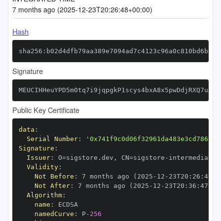
7 months ago (2025-12-23T20:26:48+00:00)
Hash
sha256:b02d4dfb79aa389e7094ad7c4123c96a0c810bd6b89a
Signature
MEUCIHHeuYPD5m0tq7i9jqpgkP1scys4bxA8x5pwDdjRXQ7uAiE
Public Key Certificate
data
:
Serial Number
:
'0x741f9c0d06f32961da483e3cd78693a
Signature
:
Issuer
:
 O=sigstore.dev
,
 CN=sigstore
-
Validity
:
Not Before
:
 7 months ago (2025
-
12
-
23T20
:
26
:
47+0
Not After
:
 7 months ago (2025
-
12
-
23T20
:
36
:
47+00
Algorithm
:
name
:
namedCurve
:
 P
-
256