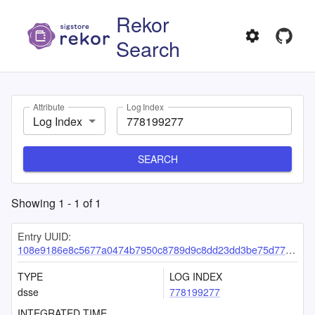
Rekor
Search
Attribute
Log Index
Log Index
SEARCH
Showing
1
-
1
of
1
Entry UUID:
108e9186e8c5677a0474b7950c8789d9c8dd23dd3be75d7760cf8e8e5226bd380d489e8e51228de7
TYPE
LOG INDEX
dsse
778199277
INTEGRATED TIME