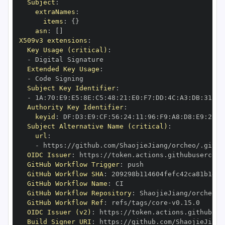
Subject
:
extraNames
:
items
:
{
}
asn
:
[
]
X509v3 extensions
:
Key Usage (critical)
:
-
Extended Key Usage
:
-
Subject Key Identifier
:
-
 1A
:
70
:
E9
:
E5
:
8E
:
C5
:
48
:
21
:
E0
:
F7
:
DD
:
4C
:
A3
:
DB
:
31
:
AF
Authority Key Identifier
:
keyid
:
 DF
:
D3
:
E9
:
CF
:
56
:
24
:
11
:
96
:
F9
:
A8
:
D8
:
E9
:
28
:
5
Subject Alternative Name (critical)
:
url
:
-
 https
:
//github.com/ShaojieJiang/orcheo/.githu
OIDC Issuer
:
 https
:
GitHub Workflow Trigger
:
GitHub Workflow SHA
:
GitHub Workflow Name
:
GitHub Workflow Repository
:
GitHub Workflow Ref
:
 refs/tags/core
-
OIDC Issuer (v2)
:
 https
:
Build Signer URI
:
 https
:
//github.com/ShaojieJiang