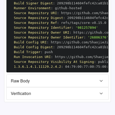
Build Signer Digest
:
Runner Environment
:
 github
-
Source Repository URI
:
 https
:
Source Repository Digest
:
Source Repository Ref
:
 refs/tags/core
-
Source Repository Identifier
:
'981257894'
Source Repository Owner URI
:
 https
:
Source Repository Owner Identifier
:
'26806376'
Build Config URI
:
 https
:
//github.com/ShaojieJiang
Build Config Digest
:
Build Trigger
:
Run Invocation URI
:
 https
:
Source Repository Visibility At Signing
:
1.3.6.1.4.1.11129.2.4.2
:
 04
:
79
:
00
:
77
:
00
:
75
:
00
:
dd
:
Raw Body
Verification