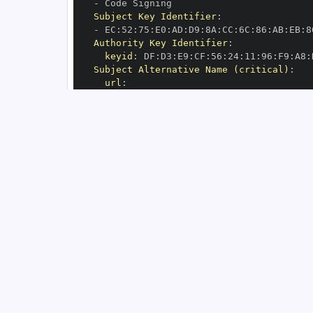
-
Subject Key Identifier
:
-
 EC
:
52
:
75
:
E0
:
AD
:
D9
:
8A
:
CC
:
6C
:
86
:
AB
:
EB
:
8
Authority Key Identifier
:
keyid
:
 DF
:
D3
:
E9
:
CF
:
56
:
24
:
11
:
96
:
F9
:
A8
:
Subject Alternative Name (critical)
:
url
:
-
 https
:
//github.com/meridianlabs
-
OIDC Issuer
:
 https
:
GitHub Workflow Trigger
:
GitHub Workflow SHA
:
GitHub Workflow Name
:
GitHub Workflow Repository
:
 meridianlab
GitHub Workflow Ref
:
OIDC Issuer (v2)
:
 https
:
Build Signer URI
:
 https
:
//github.com/me
Build Signer Digest
:
Runner Environment
:
 github
-
Source Repository URI
:
 https
:
//github.c
Source Repository Digest
:
Source Repository Ref
:
Source Repository Identifier
:
'10521030
Source Repository Owner URI
:
 https
:
//gi
Source Repository Owner Identifier
:
'19