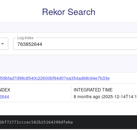
Rekor Search
Log Index
d59bfad7d98c8540c22600bf94d07ea354ad68c94e7b33e
NDEX
INTEGRATED TIME
2644
8 months ago (2025-12-14T14:1
6bf72771cccec582b25164299dfe6a