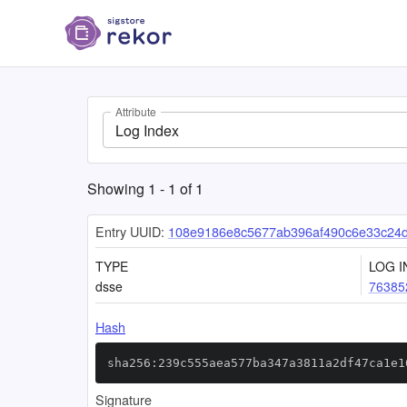
Attribute
Log Index
Showing
1
-
1
of
1
Entry UUID:
108e9186e8c5677ab396af490c6e33c24
TYPE
LOG I
dsse
76385
Hash
sha256:239c555aea577ba347a3811a2df47ca1e1
Signature