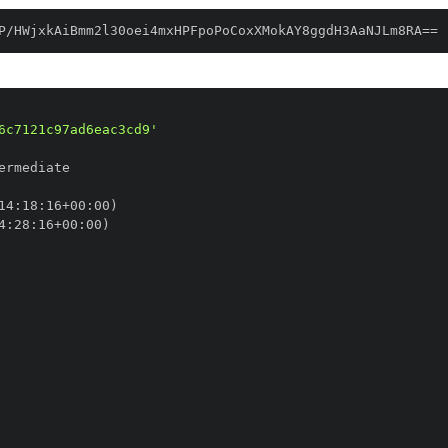
P/HWjxkAiBmm2l30oei4mxHPFpoPoCoxXMokAY8ggdH3AaNJLm8RA==
6c7121c97ad6eac3cd9'
14
:
18
:
16+00
:
4
:
28
:
16+00
: