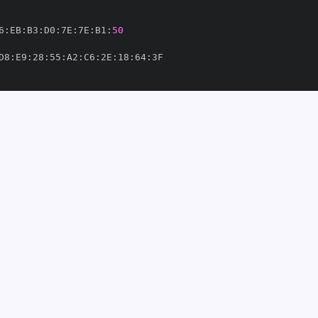
6
:
EB
:
B3
:
D0
:
7E
:
7E
:
B1
:
50
D8
:
E9
:
28
:
55
:
A2
:
C6
:
2E
:
18
:
64
:
s
-
ridianlabs
-
om/meridianlabs
-
62'
thub.com/meridianlabs
-
6480008'