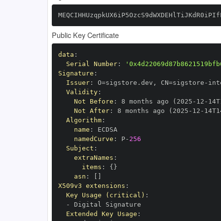
MEQCIHHUzqpkUX6iP5OzcS9dWXDEHlTiJKdR0iPIf
Public Key Certificate
data
:
Serial Number
:
'0x4d22069d87b8621519bfb
Signature
:
Issuer
:
 O=sigstore.dev
,
 CN=sigstore
-
Validity
:
Not Before
:
 8 months ago (2025
-
12
-
14T
Not After
:
 8 months ago (2025
-
12
-
14T1
Algorithm
:
name
:
namedCurve
:
 P
-
256
Subject
:
extraNames
:
items
:
{
}
asn
:
[
]
X509v3 extensions
:
Key Usage (critical)
:
-
Extended Key Usage
: