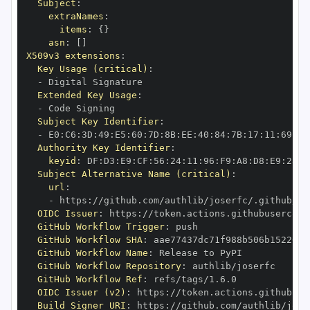
Subject
:
extraNames
:
items
:
{
}
asn
:
[
]
X509v3 extensions
:
Key Usage (critical)
:
-
Extended Key Usage
:
-
Subject Key Identifier
:
-
 E0
:
C6
:
3D
:
49
:
E5
:
60
:
7D
:
8B
:
EE
:
40
:
84
:
7B
:
17
:
11
:
69
:
CA
Authority Key Identifier
:
keyid
:
 DF
:
D3
:
E9
:
CF
:
56
:
24
:
11
:
96
:
F9
:
A8
:
D8
:
E9
:
28
:
5
Subject Alternative Name (critical)
:
url
:
-
 https
:
OIDC Issuer
:
 https
:
GitHub Workflow Trigger
:
GitHub Workflow SHA
:
GitHub Workflow Name
:
GitHub Workflow Repository
:
GitHub Workflow Ref
:
OIDC Issuer (v2)
:
 https
:
Build Signer URI
:
 https
: