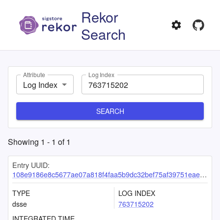
Rekor
Search
Attribute
Log Index
Log Index
SEARCH
Showing
1
-
1
of
1
Entry UUID:
108e9186e8c5677ae07a818f4faa5b9dc32bef75af39751eae642db9bbbba8d8fc27ae5b5ec1ccb5
TYPE
LOG INDEX
dsse
763715202
INTEGRATED TIME