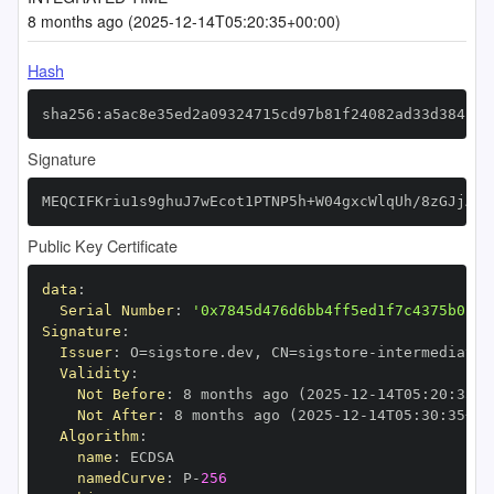
8 months ago (2025-12-14T05:20:35+00:00)
Hash
sha256:a5ac8e35ed2a09324715cd97b81f24082ad33d384fc6
Signature
MEQCIFKriu1s9ghuJ7wEcot1PTNP5h+W04gxcWlqUh/8zGJjAiB
Public Key Certificate
data
:
Serial Number
:
'0x7845d476d6bb4ff5ed1f7c4375b02c0
Signature
:
Issuer
:
 O=sigstore.dev
,
 CN=sigstore
-
Validity
:
Not Before
:
 8 months ago (2025
-
12
-
14T05
:
20
:
35+0
Not After
:
 8 months ago (2025
-
12
-
14T05
:
30
:
35+00
Algorithm
:
name
:
namedCurve
:
 P
-
256