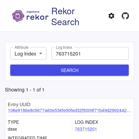
Rekor
Search
Attribute
Log Index
Log Index
SEARCH
Showing
1
-
1
of
1
Entry UUID:
108e9186e8c5677a60e536fe50fed32f5009f71b49d2992442f80844f159f9eedbc1a6a60dd02d43
TYPE
LOG INDEX
dsse
763715201
INTEGRATED TIME