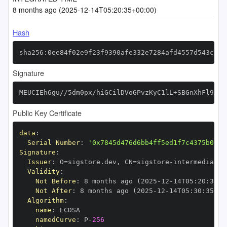
8 months ago (2025-12-14T05:20:35+00:00)
Hash
sha256:0ee84f02e9f23f9390afe332e7284afd4557d543c3f4
Signature
MEUCIEh6gu//5dm0px/hiGCilDVoGPvzKyC1lL+SBGnXhFl9AiE
Public Key Certificate
data
:
Serial Number
:
'0x7845d476d6bb4ff5ed1f7c4375b02c0
Signature
:
Issuer
:
 O=sigstore.dev
,
 CN=sigstore
-
Validity
:
Not Before
:
 8 months ago (2025
-
12
-
14T05
:
20
:
35+0
Not After
:
 8 months ago (2025
-
12
-
14T05
:
30
:
35+00
Algorithm
:
name
:
namedCurve
:
 P
-
256