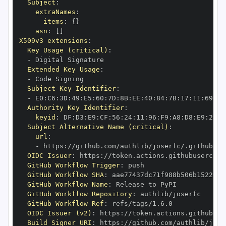
Subject
:
extraNames
:
items
:
{
}
asn
:
[
]
X509v3 extensions
:
Key Usage (critical)
:
-
Extended Key Usage
:
-
Subject Key Identifier
:
-
 E0
:
C6
:
3D
:
49
:
E5
:
60
:
7D
:
8B
:
EE
:
40
:
84
:
7B
:
17
:
11
:
69
:
CA
Authority Key Identifier
:
keyid
:
 DF
:
D3
:
E9
:
CF
:
56
:
24
:
11
:
96
:
F9
:
A8
:
D8
:
E9
:
28
:
5
Subject Alternative Name (critical)
:
url
:
-
 https
:
OIDC Issuer
:
 https
:
GitHub Workflow Trigger
:
GitHub Workflow SHA
:
GitHub Workflow Name
:
GitHub Workflow Repository
:
GitHub Workflow Ref
:
OIDC Issuer (v2)
:
 https
:
Build Signer URI
:
 https
: