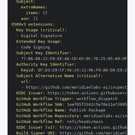
Subject
:
extraNames
:
items
:
{
}
asn
:
[
]
X509v3 extensions
:
Key Usage (critical)
:
-
Extended Key Usage
:
-
Subject Key Identifier
:
-
 77
:
B6
:
88
:
22
:
F0
:
EE
:
A6
:
CD
:
65
:
0C
:
7D
:
25
:
85
:
A9
:
9F
:
A8
Authority Key Identifier
:
keyid
:
 DF
:
D3
:
E9
:
CF
:
56
:
24
:
11
:
96
:
F9
:
A8
:
D8
:
E9
:
28
:
5
Subject Alternative Name (critical)
:
url
:
-
 https
:
//github.com/meridianlabs
-
OIDC Issuer
:
 https
:
GitHub Workflow Trigger
:
GitHub Workflow SHA
:
GitHub Workflow Name
:
GitHub Workflow Repository
:
 meridianlabs
-
GitHub Workflow Ref
:
OIDC Issuer (v2)
:
 https
:
Build Signer URI
:
 https
:
//github.com/meridianlabs