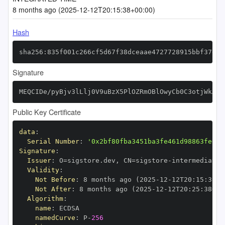
8 months ago (2025-12-12T20:15:38+00:00)
Hash
sha256:835f001c266cf5d67f38dceaae4727728915bbf37e46
Signature
MEQCIDe/pyBjv3lLlj0V9uBzX5PlOZRmOBlOwyCb0C3otjWkAiB
Public Key Certificate
data
:
Serial Number
:
'0x2bf80fba3451ba3fe461d98863fe62a
Signature
:
Issuer
:
 O=sigstore.dev
,
 CN=sigstore
-
Validity
:
Not Before
:
 8 months ago (2025
-
12
-
12T20
:
15
:
38+0
Not After
:
 8 months ago (2025
-
12
-
12T20
:
25
:
38+00
Algorithm
:
name
:
namedCurve
:
 P
-
256