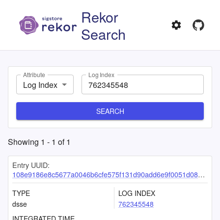
Rekor
Search
Attribute
Log Index
Log Index
SEARCH
Showing
1
-
1
of
1
Entry UUID:
108e9186e8c5677a0046b6cfe575f131d90add6e9f0051d088638d99569b047e7056ff8a2b8cb29c
TYPE
LOG INDEX
dsse
762345548
INTEGRATED TIME