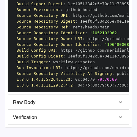
Build Signer Digest
:
Runner Environment
:
 github
-
Source Repository URI
:
 https
:
//github.com/meridia
Source Repository Digest
:
Source Repository Ref
:
Source Repository Identifier
:
'1052103062'
Source Repository Owner URI
:
 https
:
//github.com/m
Source Repository Owner Identifier
:
'196480008'
Build Config URI
:
 https
:
//github.com/meridianlabs
Build Config Digest
:
Build Trigger
:
Run Invocation URI
:
 https
:
//github.com/meridianla
Source Repository Visibility At Signing
:
1.3.6.1.4.1.57264.1.23
:
 0c
:
04
:
70
:
79:70:69
1.3.6.1.4.1.11129.2.4.2
:
 04
:
7b
:
00
:
79
:
00
:
77
:
00
:
dd
:
Raw Body
Verification