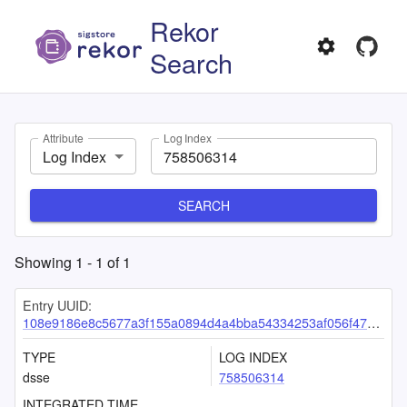
Rekor
Search
Attribute
Log Index
Log Index
SEARCH
Showing
1
-
1
of
1
Entry UUID:
108e9186e8c5677a3f155a0894d4a4bba54334253af056f4794c343e2e3eeacbef09f10674365906
TYPE
LOG INDEX
dsse
758506314
INTEGRATED TIME