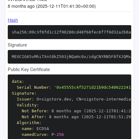
8 months ago (2025-12-11T01:41:30+00:00)
Hash
sha256:09c3f0fd1c12f90280cd48f68fec6f7f0d32a2b8a929
Signature
MEUCIG65vMhiTXnt8kZ503jNQaHc0x/zdgCNYRN5F8fXJQMxAiE
Public Key Certificate
data
:
Serial Number
:
'0x45555c4f5271d21b9dc540622241e1a
Signature
:
Issuer
:
 O=sigstore.dev
,
 CN=sigstore
-
Validity
:
Not Before
:
 8 months ago (2025
-
12
-
11T01
:
41
:
29+0
Not After
:
 8 months ago (2025
-
12
-
11T01
:
51
:
29+00
Algorithm
:
name
:
namedCurve
:
 P
-
256