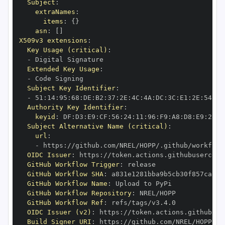
Subject
:
extraNames
:
items
:
{
}
asn
:
[
]
X509v3 extensions
:
Key Usage (critical)
:
-
Extended Key Usage
:
-
Subject Key Identifier
:
-
 51
:
14
:
95
:
68
:
DE
:
B2
:
37
:
2E
:
4C
:
4A
:
DC
:
3C
:
E1
:
2E
:
54
:
9E
Authority Key Identifier
:
keyid
:
 DF
:
D3
:
E9
:
CF
:
56
:
24
:
11
:
96
:
F9
:
A8
:
D8
:
E9
:
28
:
5
Subject Alternative Name (critical)
:
url
:
-
 https
:
OIDC Issuer
:
 https
:
GitHub Workflow Trigger
:
GitHub Workflow SHA
:
GitHub Workflow Name
:
GitHub Workflow Repository
:
GitHub Workflow Ref
:
OIDC Issuer (v2)
:
 https
:
Build Signer URI
:
 https
: