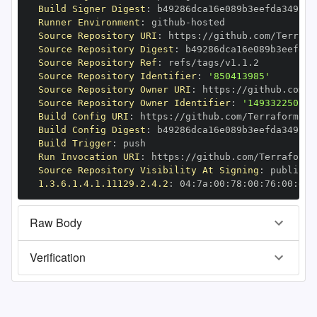
Build Signer Digest
:
Runner Environment
:
 github
-
Source Repository URI
:
 https
:
Source Repository Digest
:
Source Repository Ref
:
Source Repository Identifier
:
'850413985'
Source Repository Owner URI
:
 https
:
Source Repository Owner Identifier
:
'149332250'
Build Config URI
:
 https
:
Build Config Digest
:
Build Trigger
:
Run Invocation URI
:
 https
:
Source Repository Visibility At Signing
:
1.3.6.1.4.1.11129.2.4.2
:
 04
:
7a
:
00
:
78
:
00
:
76
:
00
:
dd
:
Raw Body
Verification