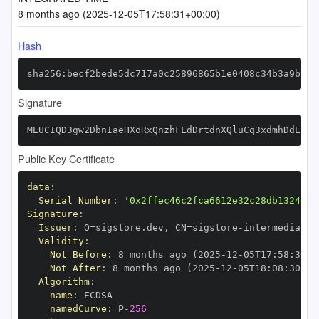
8 months ago (2025-12-05T17:58:31+00:00)
Hash
sha256:becf2bede5dc717a0c25896865b1e0408c34b3a9b950
Signature
MEUCIQD3gw2DbnIaeHXoRxQnzhFLdDrtdnXQluCq3xdmhDdEnQI
Public Key Certificate
data
:
Serial Number
:
'0x2ffec46c2fca6612e32c28db1324d69
Signature
:
Issuer
:
 O=sigstore.dev
,
 CN=sigstore
-
Validity
:
Not Before
:
 8 months ago (2025
-
12
-
05T17
:
58
:
30+0
Not After
:
 8 months ago (2025
-
12
-
05T18
:
08
:
30+00
Algorithm
:
name
:
namedCurve
:
 P
-
256