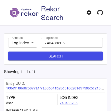
Rekor
Search
Attribute
Log Index
Log Index
SEARCH
Showing
1
-
1
of
1
Entry UUID:
108e9186e8c5677a1f7a80b641b23d5106281e979f8c5c213d5a943db27951420a93cb137ce82537
TYPE
LOG INDEX
dsse
743488205
INTEGRATED TIME