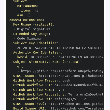
Subject
:
extraNames
:
items
:
{
}
asn
:
[
]
X509v3 extensions
:
Key Usage (critical)
:
-
Extended Key Usage
:
-
Subject Key Identifier
:
-
 2E
:
20
:
81
:
AC
:
2B
:
2A
:
3F
:
32
:
2A
:
CB
:
03
:
F2
:
5B
:
81
:
FF
:
63
Authority Key Identifier
:
keyid
:
 DF
:
D3
:
E9
:
CF
:
56
:
24
:
11
:
96
:
F9
:
A8
:
D8
:
E9
:
28
:
5
Subject Alternative Name (critical)
:
url
:
-
 https
:
OIDC Issuer
:
 https
:
GitHub Workflow Trigger
:
GitHub Workflow SHA
:
GitHub Workflow Name
:
GitHub Workflow Repository
:
GitHub Workflow Ref
:
OIDC Issuer (v2)
:
 https
:
Build Signer URI
:
 https
: