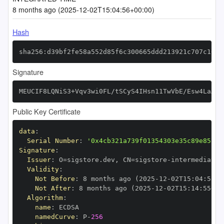
8 months ago (2025-12-02T15:04:56+00:00)
Hash
sha256:d39bf2fe58a552d85f6c300665ddd213921c707c1097
Signature
MEUCIF8LQNiS3+Vqv3wi0FL/tSCyS4IHsn11TwVbE/Esw4LaAiE
Public Key Certificate
data
:
Serial Number
:
'0x4cb321a739f01354303e35c89e85c94
Signature
:
Issuer
:
 O=sigstore.dev
,
 CN=sigstore
-
Validity
:
Not Before
:
 8 months ago (2025
-
12
-
02T15
:
04
:
55+0
Not After
:
 8 months ago (2025
-
12
-
02T15
:
14
:
55+00
Algorithm
:
name
:
namedCurve
:
 P
-
256