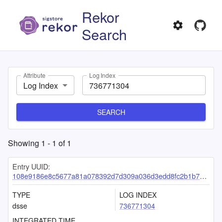
Rekor
Search
Attribute
Log Index
Log Index
SEARCH
Showing
1
-
1
of
1
Entry UUID:
108e9186e8c5677a81a078392d7d309a036d3edd8fc2b1b7e49bca3a9cb7fd31cf734e90bd3caa64
TYPE
LOG INDEX
dsse
736771304
INTEGRATED TIME