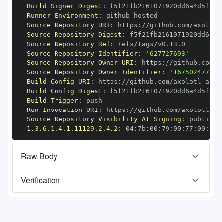
Build Signer Digest
:
Runner Environment
:
 github
-
Source Repository URI
:
 https
:
//github.com/axolotl
Source Repository Digest
:
Source Repository Ref
:
Source Repository Identifier
:
'627727693'
Source Repository Owner URI
:
 https
:
//github.com/a
Source Repository Owner Identifier
:
'167502477'
Build Config URI
:
 https
:
//github.com/axolotl
-
ai
-
Build Config Digest
:
Build Trigger
:
Run Invocation URI
:
 https
:
//github.com/axolotl
-
ai
Source Repository Visibility At Signing
:
1.3.6.1.4.1.11129.2.4.2
:
 04
:
7b
:
00
:
79
:
00
:
77
:
00
:
dd
:
Raw Body
Verification