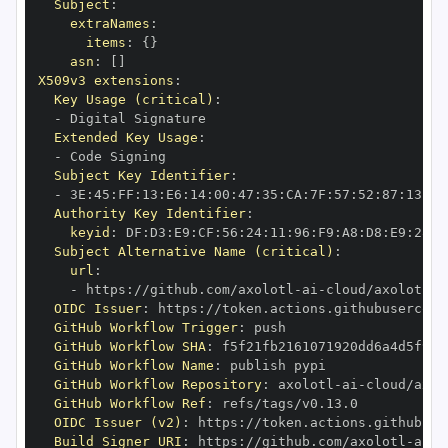
Subject
:
extraNames
:
items
:
{
}
asn
:
[
]
X509v3 extensions
:
Key Usage (critical)
:
-
Extended Key Usage
:
-
Subject Key Identifier
:
-
 3E
:
45
:
FF
:
13
:
E6
:
14
:
00
:
47
:
35
:
CA
:
7F
:
57
:
52
:
87
:
13
:
E0
Authority Key Identifier
:
keyid
:
 DF
:
D3
:
E9
:
CF
:
56
:
24
:
11
:
96
:
F9
:
A8
:
D8
:
E9
:
28
:
5
Subject Alternative Name (critical)
:
url
:
-
 https
:
//github.com/axolotl
-
ai
-
OIDC Issuer
:
 https
:
GitHub Workflow Trigger
:
GitHub Workflow SHA
:
GitHub Workflow Name
:
GitHub Workflow Repository
:
 axolotl
-
ai
-
GitHub Workflow Ref
:
OIDC Issuer (v2)
:
 https
:
Build Signer URI
:
 https
:
//github.com/axolotl
-
ai
-