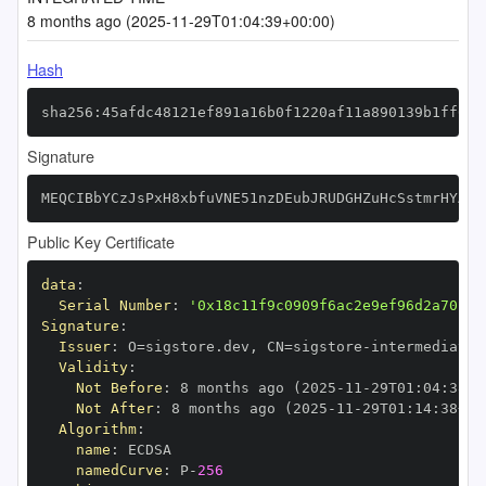
8 months ago (2025-11-29T01:04:39+00:00)
Hash
sha256:45afdc48121ef891a16b0f1220af11a890139b1ff00d
Signature
MEQCIBbYCzJsPxH8xbfuVNE51nzDEubJRUDGHZuHcSstmrHYAiA
Public Key Certificate
data
:
Serial Number
:
'0x18c11f9c0909f6ac2e9ef96d2a70cbf
Signature
:
Issuer
:
 O=sigstore.dev
,
 CN=sigstore
-
Validity
:
Not Before
:
 8 months ago (2025
-
11
-
29T01
:
04
:
38+0
Not After
:
 8 months ago (2025
-
11
-
29T01
:
14
:
38+00
Algorithm
:
name
:
namedCurve
:
 P
-
256