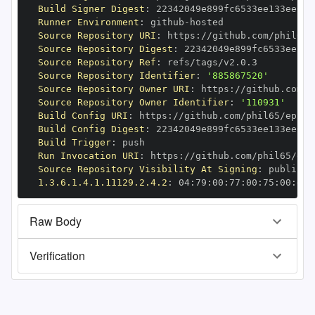
Build Signer Digest
:
Runner Environment
:
 github
-
Source Repository URI
:
 https
:
Source Repository Digest
:
Source Repository Ref
:
Source Repository Identifier
:
'885867520'
Source Repository Owner URI
:
 https
:
Source Repository Owner Identifier
:
'110931'
Build Config URI
:
 https
:
Build Config Digest
:
Build Trigger
:
Run Invocation URI
:
 https
:
Source Repository Visibility At Signing
:
1.3.6.1.4.1.11129.2.4.2
:
 04
:
79
:
00
:
77
:
00
:
75
:
00
:
dd
:
Raw Body
Verification