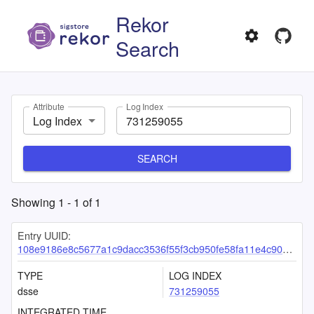
Rekor
Search
Attribute
Log Index
Log Index
SEARCH
Showing
1
-
1
of
1
Entry UUID:
108e9186e8c5677a1c9dacc3536f55f3cb950fe58fa11e4c9050047b70b4dddc7906a17f2d51a0c4
TYPE
LOG INDEX
dsse
731259055
INTEGRATED TIME