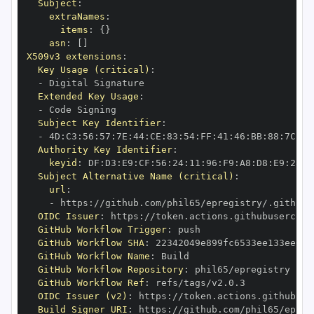
Subject
:
extraNames
:
items
:
{
}
asn
:
[
]
X509v3 extensions
:
Key Usage (critical)
:
-
Extended Key Usage
:
-
Subject Key Identifier
:
-
 4D
:
C3
:
56
:
57
:
7E
:
44
:
CE
:
83
:
54
:
FF
:
41
:
46
:
BB
:
88
:
7C
:
B1
Authority Key Identifier
:
keyid
:
 DF
:
D3
:
E9
:
CF
:
56
:
24
:
11
:
96
:
F9
:
A8
:
D8
:
E9
:
28
:
5
Subject Alternative Name (critical)
:
url
:
-
 https
:
OIDC Issuer
:
 https
:
GitHub Workflow Trigger
:
GitHub Workflow SHA
:
GitHub Workflow Name
:
GitHub Workflow Repository
:
GitHub Workflow Ref
:
OIDC Issuer (v2)
:
 https
:
Build Signer URI
:
 https
: