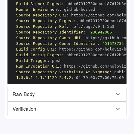
Build Signer Digest
:
Runner Environment
:
 github
-
Source Repository URI
:
 https
:
Source Repository Digest
:
Source Repository Ref
:
Source Repository Identifier
:
'930942086'
Source Repository Owner URI
:
 https
:
Source Repository Owner Identifier
:
'51678735'
Build Config URI
:
 https
:
Build Config Digest
:
Build Trigger
:
Run Invocation URI
:
 https
:
Source Repository Visibility At Signing
:
1.3.6.1.4.1.11129.2.4.2
:
 04
:
79
:
00
:
77
:
00
:
75
:
00
:
dd
:
Raw Body
Verification