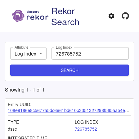
Rekor
Search
Attribute
Log Index
Log Index
SEARCH
Showing
1
-
1
of
1
Entry UUID:
108e9186e8c5677a5dc6e61bd610b3351327298f565aa54e1af6a9e14e156d001a37603506efe2d0
TYPE
LOG INDEX
dsse
726785752
INTEGRATED TIME