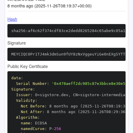
8 months ago (2025-11-26T08:19:37+00:00)
Hash
sha256:af6c62f374cdf83ce2dedd8265284c65abe9c05a1887
Signature
MEYCIQC0Pr1TJ4mk3dmSun9fUY8zNxVggeuYiGe0nEXgSYTTJgI
Public Key Certificate
data
:
Serial Number
:
'0x478aeff2dc985c87e3bbce8e30e557d
Signature
:
Issuer
:
 O=sigstore.dev
,
 CN=sigstore
-
Validity
:
Not Before
:
 8 months ago (2025
-
11
-
26T08
:
19
:
36+0
Not After
:
 8 months ago (2025
-
11
-
26T08
:
29
:
36+00
Algorithm
:
name
:
namedCurve
:
 P
-
256