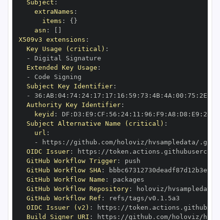
Subject
:
extraNames
:
items
:
{
}
asn
:
[
]
X509v3 extensions
:
Key Usage (critical)
:
-
Extended Key Usage
:
-
Subject Key Identifier
:
-
 36
:
AB
:
04
:
74
:
24
:
17
:
17
:
16
:
59
:
73
:
4B
:
4A
:
00
:
75
:
2E
:
1B
Authority Key Identifier
:
keyid
:
 DF
:
D3
:
E9
:
CF
:
56
:
24
:
11
:
96
:
F9
:
A8
:
D8
:
E9
:
28
:
5
Subject Alternative Name (critical)
:
url
:
-
 https
:
OIDC Issuer
:
 https
:
GitHub Workflow Trigger
:
GitHub Workflow SHA
:
GitHub Workflow Name
:
GitHub Workflow Repository
:
GitHub Workflow Ref
:
OIDC Issuer (v2)
:
 https
:
Build Signer URI
:
 https
: