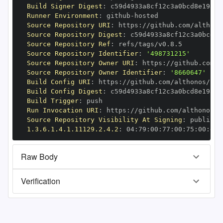
Build Signer Digest
:
Runner Environment
:
 github
-
Source Repository URI
:
 https
:
Source Repository Digest
:
Source Repository Ref
:
Source Repository Identifier
:
'498731215'
Source Repository Owner URI
:
 https
:
Source Repository Owner Identifier
:
'8660647'
Build Config URI
:
 https
:
Build Config Digest
:
Build Trigger
:
Run Invocation URI
:
 https
:
Source Repository Visibility At Signing
:
1.3.6.1.4.1.11129.2.4.2
:
 04
:
79
:
00
:
77
:
00
:
75
:
00
:
dd
:
Raw Body
Verification