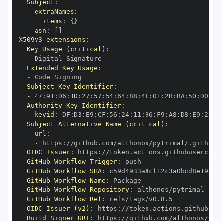
Subject
:
extraNames
:
items
:
{
}
asn
:
[
]
X509v3 extensions
:
Key Usage (critical)
:
-
Extended Key Usage
:
-
Subject Key Identifier
:
-
 47
:
91
:
D6
:
1D
:
27
:
57
:
54
:
64
:
88
:
4F
:
01
:
2B
:
BA
:
50
:
D0
:
95
Authority Key Identifier
:
keyid
:
 DF
:
D3
:
E9
:
CF
:
56
:
24
:
11
:
96
:
F9
:
A8
:
D8
:
E9
:
28
:
5
Subject Alternative Name (critical)
:
url
:
-
 https
:
OIDC Issuer
:
 https
:
GitHub Workflow Trigger
:
GitHub Workflow SHA
:
GitHub Workflow Name
:
GitHub Workflow Repository
:
GitHub Workflow Ref
:
OIDC Issuer (v2)
:
 https
:
Build Signer URI
:
 https
: