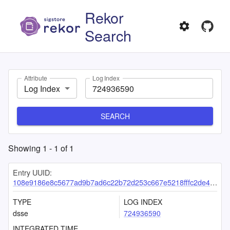
Rekor
Search
Attribute
Log Index
Log Index
SEARCH
Showing
1
-
1
of
1
Entry UUID:
108e9186e8c5677ad9b7ad6c22b72d253c667e5218fffc2de40961b2202ebc0c553e056099a103c6
TYPE
LOG INDEX
dsse
724936590
INTEGRATED TIME