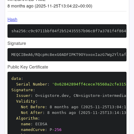
8 months ago (2025-11-25T13:04:22+00:00)
Hash
sha256:c9c9711bbf84f2b52435557b96c8f7a3781f4f864610
Signature
MEQCIBeA6/RQcpHc8exG0ADFIPKT9OYoxoxIazG7Wg2YltafAiB
Public Key Certificate
data
:
Serial Number
:
'0x62842894ff4cece76560a2cfe315152
Signature
:
Issuer
:
 O=sigstore.dev
,
 CN=sigstore
-
Validity
:
Not Before
:
 8 months ago (2025
-
11
-
25T13
:
04
:
13+0
Not After
:
 8 months ago (2025
-
11
-
25T13
:
14
:
13+00
Algorithm
:
name
:
namedCurve
:
 P
-
256