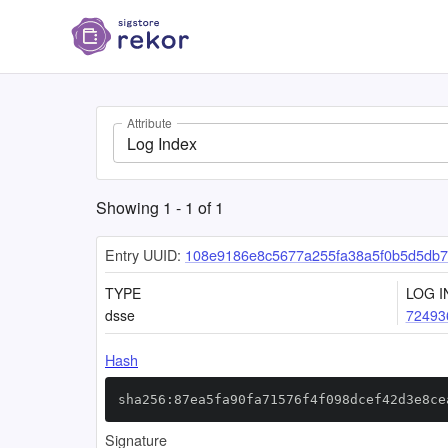
Attribute
Log Index
Showing
1
-
1
of
1
Entry UUID:
108e9186e8c5677a255fa38a5f0b5d5db
TYPE
LOG I
dsse
72493
Hash
sha256:87ea5fa90fa71576f4f098dcef42d3e8ce
Signature