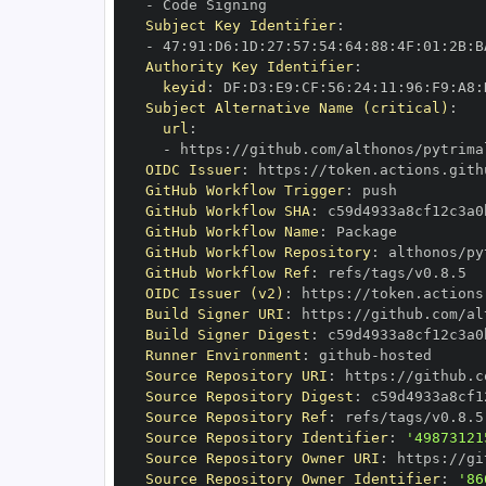
-
Subject Key Identifier
:
-
 47
:
91
:
D6
:
1D
:
27
:
57
:
54
:
64
:
88
:
4F
:
01
:
2B
:
B
Authority Key Identifier
:
keyid
:
 DF
:
D3
:
E9
:
CF
:
56
:
24
:
11
:
96
:
F9
:
A8
:
Subject Alternative Name (critical)
:
url
:
-
 https
:
OIDC Issuer
:
 https
:
GitHub Workflow Trigger
:
GitHub Workflow SHA
:
GitHub Workflow Name
:
GitHub Workflow Repository
:
GitHub Workflow Ref
:
OIDC Issuer (v2)
:
 https
:
Build Signer URI
:
 https
:
Build Signer Digest
:
Runner Environment
:
 github
-
Source Repository URI
:
 https
:
Source Repository Digest
:
Source Repository Ref
:
Source Repository Identifier
:
'49873121
Source Repository Owner URI
:
 https
:
Source Repository Owner Identifier
:
'86