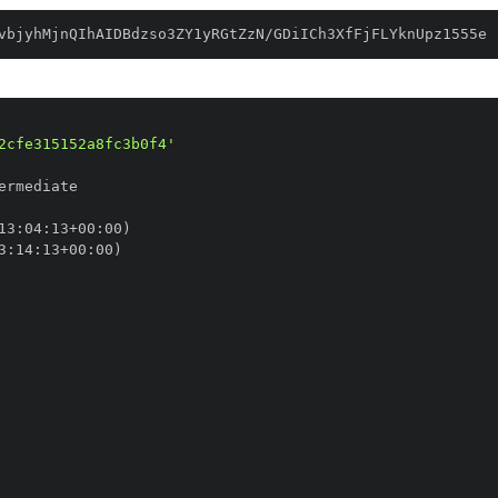
vbjyhMjnQIhAIDBdzso3ZY1yRGtZzN/GDiICh3XfFjFLYknUpz1555e
2cfe315152a8fc3b0f4'
13
:
04
:
13+00
:
3
:
14
:
13+00
: