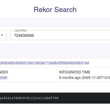
Rekor Search
Log Index
736964d5c9093d12de7492ab712ad6c5f55b84b038b314d
NDEX
INTEGRATED TIME
6586
8 months ago (2025-11-25T13:0
a54541afd4839781112ce1cb9dff09