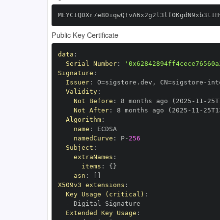
MEYCIQDXr7e80iqwQ+vA6x2g2l3lf0KgdN9xb3tIH
Public Key Certificate
data
:
Serial Number
:
'0x62842894ff4cece76560a
Signature
:
Issuer
:
 O=sigstore.dev
,
 CN=sigstore
-
Validity
:
Not Before
:
 8 months ago (2025
-
11
-
25T
Not After
:
 8 months ago (2025
-
11
-
25T1
Algorithm
:
name
:
namedCurve
:
 P
-
256
Subject
:
extraNames
:
items
:
{
}
asn
:
[
]
X509v3 extensions
:
Key Usage (critical)
:
-
Extended Key Usage
: