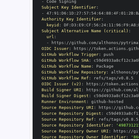
-
Subject Key Identifier
:
-
 47
:
91
:
D6
:
1D
:
27
:
57
:
54
:
64
:
88
:
4F
:
01
:
2B
:
B
Authority Key Identifier
:
keyid
:
 DF
:
D3
:
E9
:
CF
:
56
:
24
:
11
:
96
:
F9
:
A8
:
Subject Alternative Name (critical)
:
url
:
-
 https
:
OIDC Issuer
:
 https
:
GitHub Workflow Trigger
:
GitHub Workflow SHA
:
GitHub Workflow Name
:
GitHub Workflow Repository
:
GitHub Workflow Ref
:
OIDC Issuer (v2)
:
 https
:
Build Signer URI
:
 https
:
Build Signer Digest
:
Runner Environment
:
 github
-
Source Repository URI
:
 https
:
Source Repository Digest
:
Source Repository Ref
:
Source Repository Identifier
:
'49873121
Source Repository Owner URI
:
 https
:
Source Repository Owner Identifier
:
'86