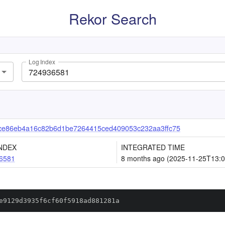
Rekor Search
Log Index
ce86eb4a16c82b6d1be7264415ced409053c232aa3ffc75
NDEX
INTEGRATED TIME
6581
8 months ago (2025-11-25T13:0
e9129d3935f6cf60f5918ad881281a