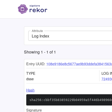
Attribute
Log Index
Showing
1
-
1
of
1
Entry UUID:
108e9186e8c5677ae9b93ddefa3841563
TYPE
LOG I
dsse
72493
Hash
sha256:cbbf35b83859229b04959a5f446b498960
Signature