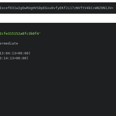
IocefO31wIgOwRUgHVSDpEGxu0vfyEKfJi17zNVftV4kCcWNZ0N1JU=
2cfe315152a8fc3b0f4'
13
:
04
:
13+00
:
3
:
14
:
13+00
: