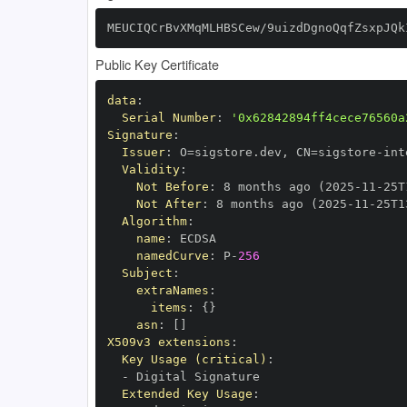
MEUCIQCrBvXMqMLHBSCew/9uizdDgnoQqfZsxpJQk
Public Key Certificate
data
:
Serial Number
:
'0x62842894ff4cece76560a
Signature
:
Issuer
:
 O=sigstore.dev
,
 CN=sigstore
-
Validity
:
Not Before
:
 8 months ago (2025
-
11
-
25T
Not After
:
 8 months ago (2025
-
11
-
25T1
Algorithm
:
name
:
namedCurve
:
 P
-
256
Subject
:
extraNames
:
items
:
{
}
asn
:
[
]
X509v3 extensions
:
Key Usage (critical)
:
-
Extended Key Usage
: