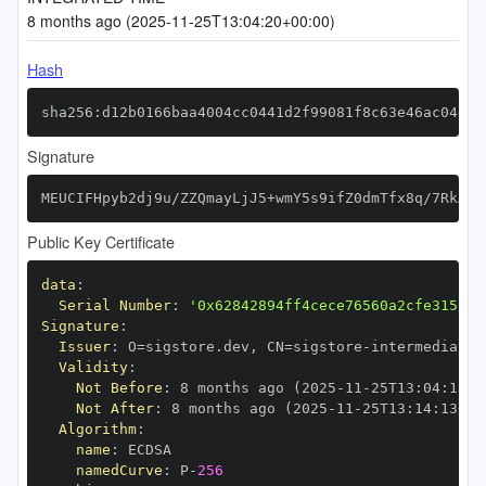
8 months ago (2025-11-25T13:04:20+00:00)
Hash
sha256:d12b0166baa4004cc0441d2f99081f8c63e46ac04d32
Signature
MEUCIFHpyb2dj9u/ZZQmayLjJ5+wmY5s9ifZ0dmTfx8q/7RkAiE
Public Key Certificate
data
:
Serial Number
:
'0x62842894ff4cece76560a2cfe315152
Signature
:
Issuer
:
 O=sigstore.dev
,
 CN=sigstore
-
Validity
:
Not Before
:
 8 months ago (2025
-
11
-
25T13
:
04
:
13+0
Not After
:
 8 months ago (2025
-
11
-
25T13
:
14
:
13+00
Algorithm
:
name
:
namedCurve
:
 P
-
256