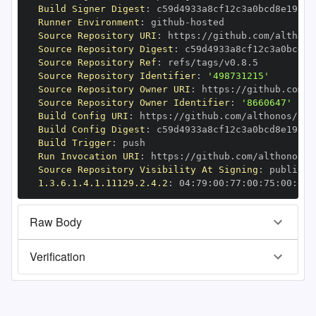
Build Signer Digest
:
Runner Environment
:
 github
-
Source Repository URI
:
 https
:
Source Repository Digest
:
Source Repository Ref
:
Source Repository Identifier
:
'498731215'
Source Repository Owner URI
:
 https
:
Source Repository Owner Identifier
:
'8660647'
Build Config URI
:
 https
:
Build Config Digest
:
Build Trigger
:
Run Invocation URI
:
 https
:
Source Repository Visibility At Signing
:
1.3.6.1.4.1.11129.2.4.2
:
 04
:
79
:
00
:
77
:
00
:
75
:
00
:
dd
:
Raw Body
Verification