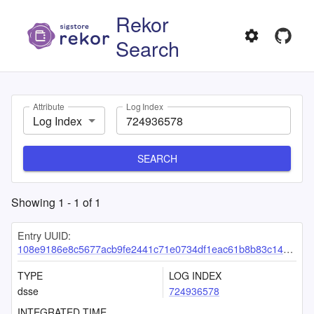
Rekor
Search
Attribute
Log Index
Log Index
SEARCH
Showing
1
-
1
of
1
Entry UUID:
108e9186e8c5677acb9fe2441c71e0734df1eac61b8b83c14d678241b4a97481719539b0bc3e3c0b
TYPE
LOG INDEX
dsse
724936578
INTEGRATED TIME