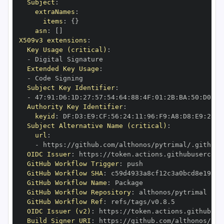
Subject
:
extraNames
:
items
:
{
}
asn
:
[
]
X509v3 extensions
:
Key Usage (critical)
:
-
Extended Key Usage
:
-
Subject Key Identifier
:
-
 47
:
91
:
D6
:
1D
:
27
:
57
:
54
:
64
:
88
:
4F
:
01
:
2B
:
BA
:
50
:
D0
:
95
Authority Key Identifier
:
keyid
:
 DF
:
D3
:
E9
:
CF
:
56
:
24
:
11
:
96
:
F9
:
A8
:
D8
:
E9
:
28
:
5
Subject Alternative Name (critical)
:
url
:
-
 https
:
OIDC Issuer
:
 https
:
GitHub Workflow Trigger
:
GitHub Workflow SHA
:
GitHub Workflow Name
:
GitHub Workflow Repository
:
GitHub Workflow Ref
:
OIDC Issuer (v2)
:
 https
:
Build Signer URI
:
 https
: