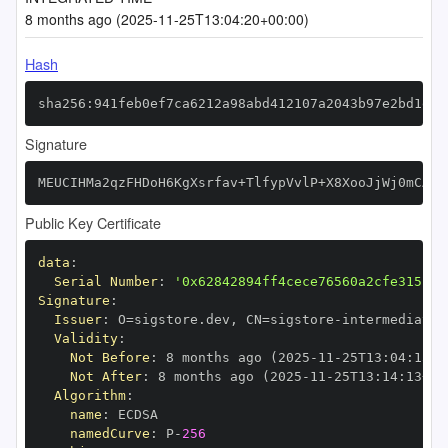
8 months ago (2025-11-25T13:04:20+00:00)
Hash
sha256:941feb0ef7ca6212a98abd412107a2043b97e2bd1e6e
Signature
MEUCIHMa2qzFHDoH6KgXsrfav+TlfypVvlP+X8XooJjWj0mCAiE
Public Key Certificate
data
:
Serial Number
:
'0x62842894ff4cece76560a2cfe315152
Signature
:
Issuer
:
 O=sigstore.dev
,
 CN=sigstore
-
Validity
:
Not Before
:
 8 months ago (2025
-
11
-
25T13
:
04
:
13+0
Not After
:
 8 months ago (2025
-
11
-
25T13
:
14
:
13+00
Algorithm
:
name
:
namedCurve
:
 P
-
256