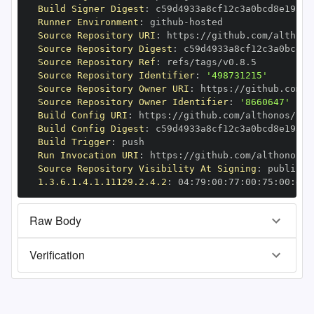
Build Signer Digest
:
Runner Environment
:
 github
-
Source Repository URI
:
 https
:
Source Repository Digest
:
Source Repository Ref
:
Source Repository Identifier
:
'498731215'
Source Repository Owner URI
:
 https
:
Source Repository Owner Identifier
:
'8660647'
Build Config URI
:
 https
:
Build Config Digest
:
Build Trigger
:
Run Invocation URI
:
 https
:
Source Repository Visibility At Signing
:
1.3.6.1.4.1.11129.2.4.2
:
 04
:
79
:
00
:
77
:
00
:
75
:
00
:
dd
:
Raw Body
Verification