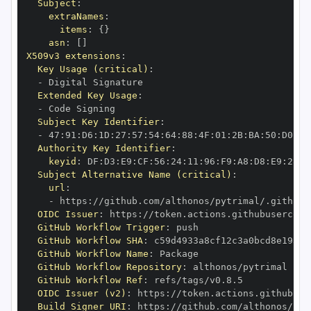
Subject
:
extraNames
:
items
:
{
}
asn
:
[
]
X509v3 extensions
:
Key Usage (critical)
:
-
Extended Key Usage
:
-
Subject Key Identifier
:
-
 47
:
91
:
D6
:
1D
:
27
:
57
:
54
:
64
:
88
:
4F
:
01
:
2B
:
BA
:
50
:
D0
:
95
Authority Key Identifier
:
keyid
:
 DF
:
D3
:
E9
:
CF
:
56
:
24
:
11
:
96
:
F9
:
A8
:
D8
:
E9
:
28
:
5
Subject Alternative Name (critical)
:
url
:
-
 https
:
OIDC Issuer
:
 https
:
GitHub Workflow Trigger
:
GitHub Workflow SHA
:
GitHub Workflow Name
:
GitHub Workflow Repository
:
GitHub Workflow Ref
:
OIDC Issuer (v2)
:
 https
:
Build Signer URI
:
 https
: