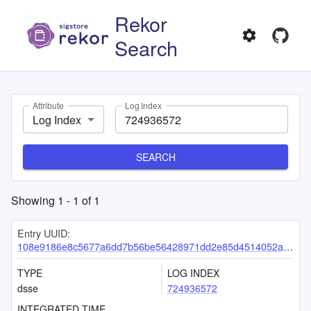
Rekor
Search
Attribute
Log Index
Log Index
SEARCH
Showing
1
-
1
of
1
Entry UUID:
108e9186e8c5677a6dd7b56be56428971dd2e85d4514052a3462a532ceec4ab1e33ab253f2c39de2
TYPE
LOG INDEX
dsse
724936572
INTEGRATED TIME