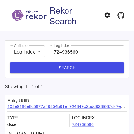
Rekor
Search
Attribute
Log Index
Log Index
SEARCH
Showing
1
-
1
of
1
Entry UUID:
108e9186e8c5677a49854b91e1924849d2bdd928f667d47e485b0af1f92e55b5d7ede19c5aa1dc5d
TYPE
LOG INDEX
dsse
724936560
INTEGRATED TIME