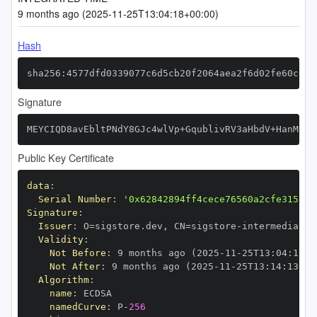
9 months ago (2025-11-25T13:04:18+00:00)
Hash
sha256:4577dfd0339077c6d5cb20f2064aea2f6d02fe60c6df
Signature
MEYCIQD8avEbltPNdY8GJc4wlVp+GqublivRV3aHbdV+HanMUgI
Public Key Certificate
data
:
Serial Number
:
'0x62842894ff4cece76560a2cfe315152
Signature
:
Issuer
:
 O=sigstore.dev
,
 CN=sigstore
-
Validity
:
Not Before
:
 9 months ago (2025
-
11
-
25T13
:
04
:
13+0
Not After
:
 9 months ago (2025
-
11
-
25T13
:
14
:
13+00
Algorithm
:
name
:
namedCurve
:
 P
-
256