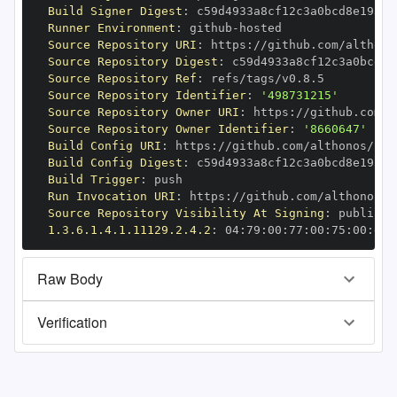
Build Signer Digest
:
Runner Environment
:
 github
-
Source Repository URI
:
 https
:
Source Repository Digest
:
Source Repository Ref
:
Source Repository Identifier
:
'498731215'
Source Repository Owner URI
:
 https
:
Source Repository Owner Identifier
:
'8660647'
Build Config URI
:
 https
:
Build Config Digest
:
Build Trigger
:
Run Invocation URI
:
 https
:
Source Repository Visibility At Signing
:
1.3.6.1.4.1.11129.2.4.2
:
 04
:
79
:
00
:
77
:
00
:
75
:
00
:
dd
:
Raw Body
Verification