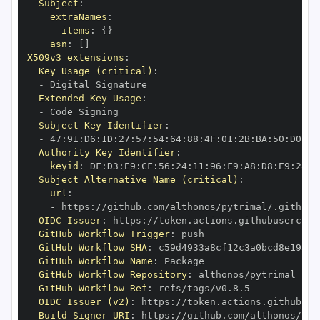
Subject
:
extraNames
:
items
:
{
}
asn
:
[
]
X509v3 extensions
:
Key Usage (critical)
:
-
Extended Key Usage
:
-
Subject Key Identifier
:
-
 47
:
91
:
D6
:
1D
:
27
:
57
:
54
:
64
:
88
:
4F
:
01
:
2B
:
BA
:
50
:
D0
:
95
Authority Key Identifier
:
keyid
:
 DF
:
D3
:
E9
:
CF
:
56
:
24
:
11
:
96
:
F9
:
A8
:
D8
:
E9
:
28
:
5
Subject Alternative Name (critical)
:
url
:
-
 https
:
OIDC Issuer
:
 https
:
GitHub Workflow Trigger
:
GitHub Workflow SHA
:
GitHub Workflow Name
:
GitHub Workflow Repository
:
GitHub Workflow Ref
:
OIDC Issuer (v2)
:
 https
:
Build Signer URI
:
 https
: