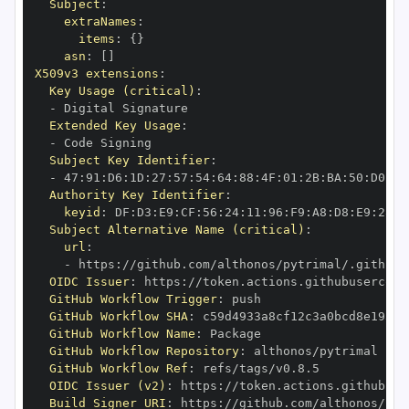
Subject
:
extraNames
:
items
:
{
}
asn
:
[
]
X509v3 extensions
:
Key Usage (critical)
:
-
Extended Key Usage
:
-
Subject Key Identifier
:
-
 47
:
91
:
D6
:
1D
:
27
:
57
:
54
:
64
:
88
:
4F
:
01
:
2B
:
BA
:
50
:
D0
:
95
Authority Key Identifier
:
keyid
:
 DF
:
D3
:
E9
:
CF
:
56
:
24
:
11
:
96
:
F9
:
A8
:
D8
:
E9
:
28
:
5
Subject Alternative Name (critical)
:
url
:
-
 https
:
OIDC Issuer
:
 https
:
GitHub Workflow Trigger
:
GitHub Workflow SHA
:
GitHub Workflow Name
:
GitHub Workflow Repository
:
GitHub Workflow Ref
:
OIDC Issuer (v2)
:
 https
:
Build Signer URI
:
 https
: