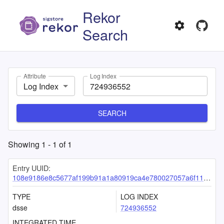
Rekor
Search
Attribute
Log Index
Log Index
SEARCH
Showing
1
-
1
of
1
Entry UUID:
108e9186e8c5677af199b91a1a80919ca4e780027057a6f110da37166c03d583d384708154f8f90a
TYPE
LOG INDEX
dsse
724936552
INTEGRATED TIME