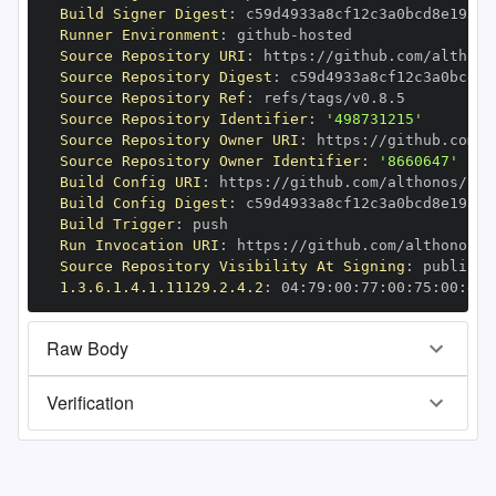
Build Signer Digest
:
Runner Environment
:
 github
-
Source Repository URI
:
 https
:
Source Repository Digest
:
Source Repository Ref
:
Source Repository Identifier
:
'498731215'
Source Repository Owner URI
:
 https
:
Source Repository Owner Identifier
:
'8660647'
Build Config URI
:
 https
:
Build Config Digest
:
Build Trigger
:
Run Invocation URI
:
 https
:
Source Repository Visibility At Signing
:
1.3.6.1.4.1.11129.2.4.2
:
 04
:
79
:
00
:
77
:
00
:
75
:
00
:
dd
:
Raw Body
Verification