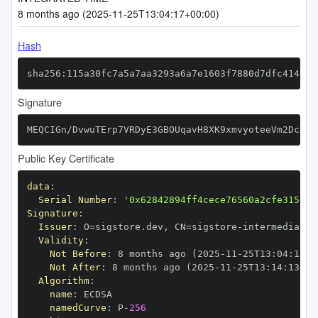
8 months ago (2025-11-25T13:04:17+00:00)
Hash
sha256:115a30fc7a5a7aa3293a6a7e1603f7880d7dfc414ff8
Signature
MEQCIGn/DvwuTErp7VRDyE3GBOUqavH8XK9xmvyoteeVm2DcAiB
Public Key Certificate
data
:
Serial Number
:
'0x62842894ff4cece76560a2cfe315152
Signature
:
Issuer
:
 O=sigstore.dev
,
 CN=sigstore
-
Validity
:
Not Before
:
 8 months ago (2025
-
11
-
25T13
:
04
:
13+0
Not After
:
 8 months ago (2025
-
11
-
25T13
:
14
:
13+00
Algorithm
:
name
:
namedCurve
:
 P
-
256