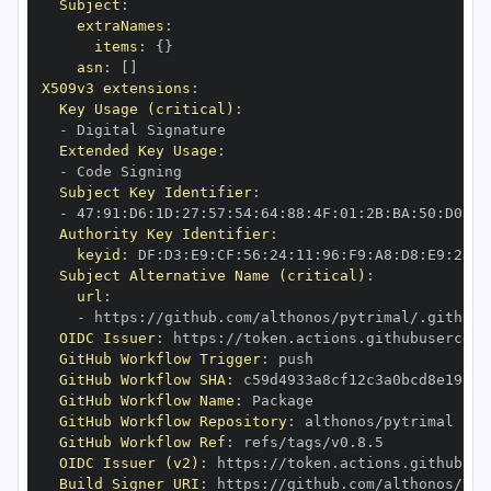
Subject
:
extraNames
:
items
:
{
}
asn
:
[
]
X509v3 extensions
:
Key Usage (critical)
:
-
Extended Key Usage
:
-
Subject Key Identifier
:
-
 47
:
91
:
D6
:
1D
:
27
:
57
:
54
:
64
:
88
:
4F
:
01
:
2B
:
BA
:
50
:
D0
:
95
Authority Key Identifier
:
keyid
:
 DF
:
D3
:
E9
:
CF
:
56
:
24
:
11
:
96
:
F9
:
A8
:
D8
:
E9
:
28
:
5
Subject Alternative Name (critical)
:
url
:
-
 https
:
OIDC Issuer
:
 https
:
GitHub Workflow Trigger
:
GitHub Workflow SHA
:
GitHub Workflow Name
:
GitHub Workflow Repository
:
GitHub Workflow Ref
:
OIDC Issuer (v2)
:
 https
:
Build Signer URI
:
 https
: