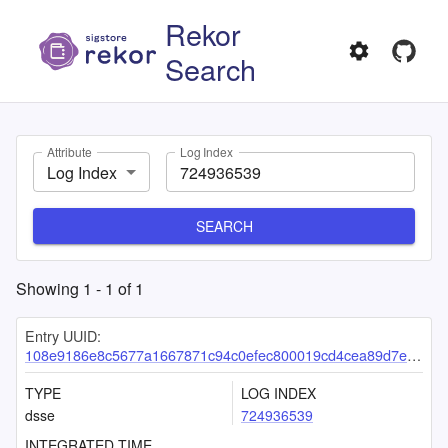
Rekor
Search
Attribute
Log Index
Log Index
SEARCH
Showing
1
-
1
of
1
Entry UUID:
108e9186e8c5677a1667871c94c0efec800019cd4cea89d7e682f2df7a0f8187420590f3e6ae8c11
TYPE
LOG INDEX
dsse
724936539
INTEGRATED TIME