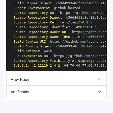
Build Signer Digest
:
Runner Environment
:
 github
-
Source Repository URI
:
 https
:
Source Repository Digest
:
Source Repository Ref
:
Source Repository Identifier
:
'498731215'
Source Repository Owner URI
:
 https
:
Source Repository Owner Identifier
:
'8660647'
Build Config URI
:
 https
:
Build Config Digest
:
Build Trigger
:
Run Invocation URI
:
 https
:
Source Repository Visibility At Signing
:
1.3.6.1.4.1.11129.2.4.2
:
 04
:
79
:
00
:
77
:
00
:
75
:
00
:
dd
:
Raw Body
Verification