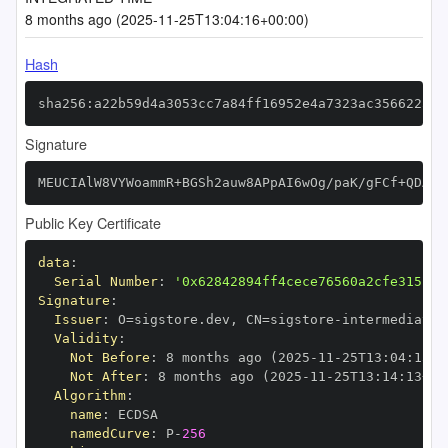
8 months ago (2025-11-25T13:04:16+00:00)
Hash
sha256:a22b59d4a3053cc7a84ff16952e4a7323ac3566225fd
Signature
MEUCIAlW8VYWoammR+BGSh2auw8APpAI6wOg/paK/gFCf+QDAiE
Public Key Certificate
data
:
Serial Number
:
'0x62842894ff4cece76560a2cfe315152
Signature
:
Issuer
:
 O=sigstore.dev
,
 CN=sigstore
-
Validity
:
Not Before
:
 8 months ago (2025
-
11
-
25T13
:
04
:
13+0
Not After
:
 8 months ago (2025
-
11
-
25T13
:
14
:
13+00
Algorithm
:
name
:
namedCurve
:
 P
-
256