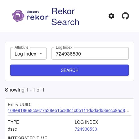
Rekor
Search
Attribute
Log Index
Log Index
SEARCH
Showing
1
-
1
of
1
Entry UUID:
108e9186e8c5677a38e51bc86c4c0b111dddad58eccb9ad86540c5f085957b736572424f954d15f6
TYPE
LOG INDEX
dsse
724936530
INTEGRATED TIME