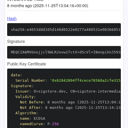
8 months ago (2025-11-25T13:04:16+00:00)
Hash
sha256:e4653ddd105d140d0522e0277a480531e9036605150d
Signature
MEQCIA6MVGnojjcl9WLRJovw1TctX+d5cVl+IBenpiXnJ593AiA
Public Key Certificate
data
:
Serial Number
:
'0x62842894ff4cece76560a2cfe315152
Signature
:
Issuer
:
 O=sigstore.dev
,
 CN=sigstore
-
Validity
:
Not Before
:
 8 months ago (2025
-
11
-
25T13
:
04
:
13+0
Not After
:
 8 months ago (2025
-
11
-
25T13
:
14
:
13+00
Algorithm
:
name
:
namedCurve
:
 P
-
256