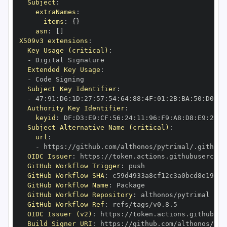
Subject
:
extraNames
:
items
:
{
}
asn
:
[
]
X509v3 extensions
:
Key Usage (critical)
:
-
Extended Key Usage
:
-
Subject Key Identifier
:
-
 47
:
91
:
D6
:
1D
:
27
:
57
:
54
:
64
:
88
:
4F
:
01
:
2B
:
BA
:
50
:
D0
:
95
Authority Key Identifier
:
keyid
:
 DF
:
D3
:
E9
:
CF
:
56
:
24
:
11
:
96
:
F9
:
A8
:
D8
:
E9
:
28
:
5
Subject Alternative Name (critical)
:
url
:
-
 https
:
OIDC Issuer
:
 https
:
GitHub Workflow Trigger
:
GitHub Workflow SHA
:
GitHub Workflow Name
:
GitHub Workflow Repository
:
GitHub Workflow Ref
:
OIDC Issuer (v2)
:
 https
:
Build Signer URI
:
 https
: