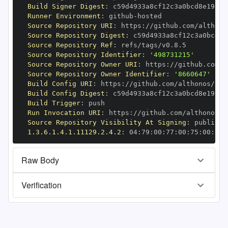
Build Signer Digest
:
Runner Environment
:
 github
-
Source Repository URI
:
 https
:
Source Repository Digest
:
Source Repository Ref
:
Source Repository Identifier
:
'498731215'
Source Repository Owner URI
:
 https
:
Source Repository Owner Identifier
:
'8660647'
Build Config URI
:
 https
:
Build Config Digest
:
Build Trigger
:
Run Invocation URI
:
 https
:
Source Repository Visibility At Signing
:
1.3.6.1.4.1.11129.2.4.2
:
 04
:
79
:
00
:
77
:
00
:
75
:
00
:
dd
:
Raw Body
Verification