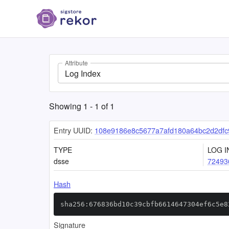
Attribute
Log Index
Showing
1
-
1
of
1
Entry UUID:
108e9186e8c5677a7afd180a64bc2d2df
TYPE
LOG I
dsse
72493
Hash
sha256:676836bd10c39cbfb6614647304ef6c5e8
Signature