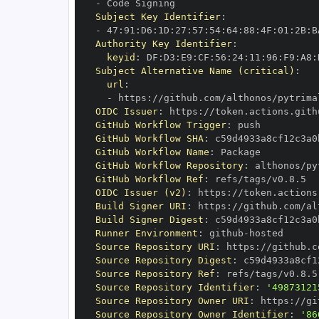
-
Subject Key Identifier
:
-
 47
:
91
:
D6
:
1D
:
27
:
57
:
54
:
64
:
88
:
4F
:
01
:
2B
:
B
Authority Key Identifier
:
keyid
:
 DF
:
D3
:
E9
:
CF
:
56
:
24
:
11
:
96
:
F9
:
A8
:
Subject Alternative Name (critical)
:
url
:
-
 https
:
OIDC Issuer
:
 https
:
GitHub Workflow Trigger
:
GitHub Workflow SHA
:
GitHub Workflow Name
:
GitHub Workflow Repository
:
GitHub Workflow Ref
:
OIDC Issuer (v2)
:
 https
:
Build Signer URI
:
 https
:
Build Signer Digest
:
Runner Environment
:
 github
-
Source Repository URI
:
 https
:
Source Repository Digest
:
Source Repository Ref
:
Source Repository Identifier
:
'49873121
Source Repository Owner URI
:
 https
:
Source Repository Owner Identifier
:
'86