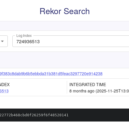
Rekor Search
Log Index
c9f383c8dab9b6b5ebbda31b381d5feac3297720e914238
NDEX
INTEGRATED TIME
6513
8 months ago (2025-11-25T13:0
22772b468cbd0f26259f6f48520141