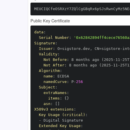
MEUCIQCfeOSRXzY7ZQlCgGBqRx6pSJsRwnCyMz5NE
Public Key Certificate
data
:
Serial Number
:
'0x62842894ff4cece76560a
Signature
:
Issuer
:
 O=sigstore.dev
,
 CN=sigstore
-
Validity
:
Not Before
:
 8 months ago (2025
-
11
-
25T
Not After
:
 8 months ago (2025
-
11
-
25T1
Algorithm
:
name
:
namedCurve
:
 P
-
256
Subject
:
extraNames
:
items
:
{
}
asn
:
[
]
X509v3 extensions
:
Key Usage (critical)
:
-
Extended Key Usage
: