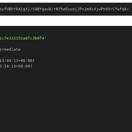
osfUBhYkAIgXj/S0BYgauO/rN7heEwuoj2Px2m4c4jwPnVXrCfwfqk=
2cfe315152a8fc3b0f4'
13
:
04
:
13+00
:
3
:
14
:
13+00
: