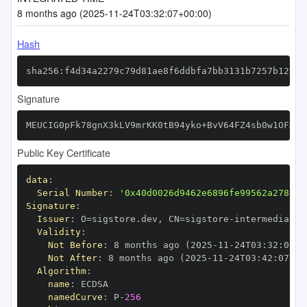
8 months ago (2025-11-24T03:32:07+00:00)
Hash
sha256:f4d34a2279c79d81ae8f6ddbfa7bb3131b7257b12769
Signature
MEUCIG0pFk78gnX3kLV9mrKK0tB94yko+BvV64FZ4sb0w1OFAiE
Public Key Certificate
data
:
Serial Number
:
'0x40d0026d9462e6896fe99562a278d69
Signature
:
Issuer
:
 O=sigstore.dev
,
 CN=sigstore
-
Validity
:
Not Before
:
 8 months ago (2025
-
11
-
24T03
:
32
:
07+0
Not After
:
 8 months ago (2025
-
11
-
24T03
:
42
:
07+00
Algorithm
:
name
:
namedCurve
:
 P
-
256