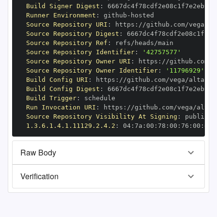
Build Signer Digest
:
Runner Environment
:
 github
-
Source Repository URI
:
 https
:
Source Repository Digest
:
Source Repository Ref
:
Source Repository Identifier
:
'42757577'
Source Repository Owner URI
:
 https
:
Source Repository Owner Identifier
:
'11796929'
Build Config URI
:
 https
:
Build Config Digest
:
Build Trigger
:
Run Invocation URI
:
 https
:
Source Repository Visibility At Signing
:
1.3.6.1.4.1.11129.2.4.2
:
 04
:
7a
:
00
:
78
:
00
:
76
:
00
:
dd
:
Raw Body
Verification