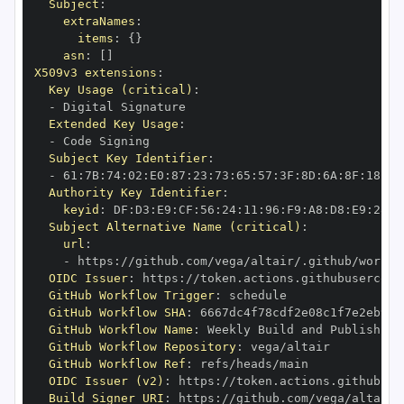
Subject
:
extraNames
:
items
:
{
}
asn
:
[
]
X509v3 extensions
:
Key Usage (critical)
:
-
Extended Key Usage
:
-
Subject Key Identifier
:
-
 61
:
7B
:
74
:
02
:
E0
:
87
:
23
:
73
:
65
:
57
:
3F
:
8D
:
6A
:
8F
:
18
:
03
Authority Key Identifier
:
keyid
:
 DF
:
D3
:
E9
:
CF
:
56
:
24
:
11
:
96
:
F9
:
A8
:
D8
:
E9
:
28
:
5
Subject Alternative Name (critical)
:
url
:
-
 https
:
OIDC Issuer
:
 https
:
GitHub Workflow Trigger
:
GitHub Workflow SHA
:
GitHub Workflow Name
:
GitHub Workflow Repository
:
GitHub Workflow Ref
:
OIDC Issuer (v2)
:
 https
:
Build Signer URI
:
 https
: