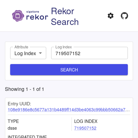
Rekor
Search
Attribute
Log Index
Log Index
SEARCH
Showing
1
-
1
of
1
Entry UUID:
108e9186e8c5677a131b4489ff14d3be4063c99bbb50662a76452536c67385df55c74c1c59745817
TYPE
LOG INDEX
dsse
719507152
INTEGRATED TIME