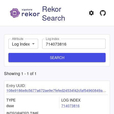
Rekor
Search
Attribute
Log Index
Log Index
SEARCH
Showing
1
-
1
of
1
Entry UUID:
108e9186e8c5677a672ae9e7fefed24534f42cfaf54960849ae30aa26fd7bdb4c5342990aa908509
TYPE
LOG INDEX
dsse
714073816
INTEGRATED TIME