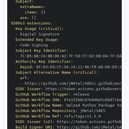
Subject
:
extraNames
:
items
:
{
}
asn
:
[
]
X509v3 extensions
:
Key Usage (critical)
:
-
Extended Key Usage
:
-
Subject Key Identifier
:
-
 7C
:
B5
:
8B
:
C6
:
8B
:
06
:
A2
:
7F
:
50
:
F7
:
82
:
D8
:
D4
:
7F
:
EA
:
1E
Authority Key Identifier
:
keyid
:
 DF
:
D3
:
E9
:
CF
:
56
:
24
:
11
:
96
:
F9
:
A8
:
D8
:
E9
:
28
:
5
Subject Alternative Name (critical)
:
url
:
-
 https
:
OIDC Issuer
:
 https
:
GitHub Workflow Trigger
:
GitHub Workflow SHA
:
GitHub Workflow Name
:
GitHub Workflow Repository
:
GitHub Workflow Ref
:
OIDC Issuer (v2)
:
 https
:
Build Signer URI
:
 https
: