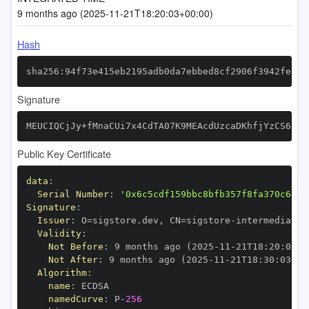
9 months ago (2025-11-21T18:20:03+00:00)
Hash
sha256:94f73e415eb2195adb0da7ebbed8cf2906f3942fe7ae
Signature
MEUCIQCjJy+fMnaCUi7x4CdTA07K9MEAcdUzcaDKhfjYzCS6rgI
Public Key Certificate
data
:
Serial Number
:
'0x6c5cdf159bbc8bfb357f8fa370c6d82
Signature
:
Issuer
:
 O=sigstore.dev
,
 CN=sigstore
-
Validity
:
Not Before
:
 9 months ago (2025
-
11
-
21T18
:
20
:
03+0
Not After
:
 9 months ago (2025
-
11
-
21T18
:
30
:
03+00
Algorithm
:
name
:
namedCurve
:
 P
-
256