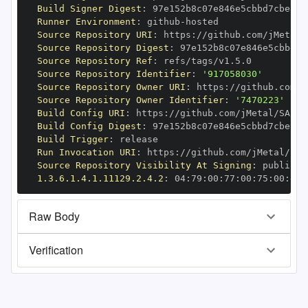
Build Signer Digest
:
Runner Environment
:
 github
-
Source Repository URI
:
 https
:
Source Repository Digest
:
Source Repository Ref
:
Source Repository Identifier
:
'917058030'
Source Repository Owner URI
:
 https
:
Source Repository Owner Identifier
:
'7470223'
Build Config URI
:
 https
:
Build Config Digest
:
Build Trigger
:
Run Invocation URI
:
 https
:
Source Repository Visibility At Signing
:
1.3.6.1.4.1.11129.2.4.2
:
 04
:
79
:
00
:
77
:
00
:
75
:
00
:
dd
:
Raw Body
Verification