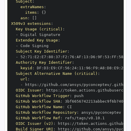
Subject
:
extraNames
:
items
:
{
}
asn
:
[
]
X509v3 extensions
:
Key Usage (critical)
:
-
Extended Key Usage
:
-
Subject Key Identifier
:
-
 52
:
71
:
E2
:
E7
:
80
:
37
:
F2
:
76
:
AF
:
13
:
D6
:
9F
:
53
:
FF
:
58
:
5D
Authority Key Identifier
:
keyid
:
 DF
:
D3
:
E9
:
CF
:
56
:
24
:
11
:
96
:
F9
:
A8
:
D8
:
E9
:
28
:
5
Subject Alternative Name (critical)
:
url
:
-
 https
:
OIDC Issuer
:
 https
:
GitHub Workflow Trigger
:
GitHub Workflow SHA
:
GitHub Workflow Name
:
GitHub Workflow Repository
:
GitHub Workflow Ref
:
OIDC Issuer (v2)
:
 https
:
Build Signer URI
:
 https
: