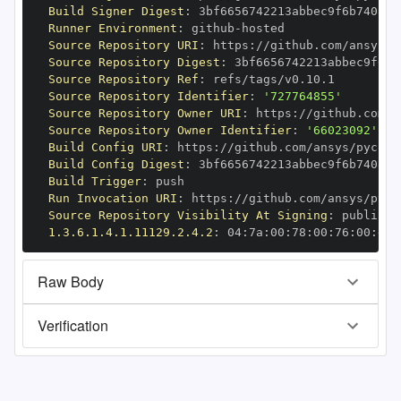
Build Signer Digest
:
Runner Environment
:
 github
-
Source Repository URI
:
 https
:
Source Repository Digest
:
Source Repository Ref
:
Source Repository Identifier
:
'727764855'
Source Repository Owner URI
:
 https
:
Source Repository Owner Identifier
:
'66023092'
Build Config URI
:
 https
:
Build Config Digest
:
Build Trigger
:
Run Invocation URI
:
 https
:
Source Repository Visibility At Signing
:
1.3.6.1.4.1.11129.2.4.2
:
 04
:
7a
:
00
:
78
:
00
:
76
:
00
:
dd
:
Raw Body
Verification