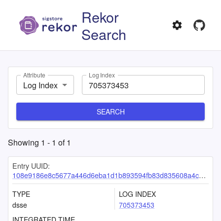
Rekor
Search
Attribute
Log Index
Log Index
SEARCH
Showing
1
-
1
of
1
Entry UUID:
108e9186e8c5677a446d6eba1d1b893594fb83d835608a4c1656d9aa981e39b11f22dea9a21c9af3
TYPE
LOG INDEX
dsse
705373453
INTEGRATED TIME