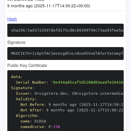
9 months ago (2025-11-17T14:50:22+00:00)
Hash
sha256:5ad3723507defd175cd8c89399f49c73aa93fee5a946
Signature
MEUCIE7U+1iOpSfAC1mzezgdCnLn9ouH5VuGlN7wr5xCwmyfAiE
Public Key Certificate
data
:
Serial Number
:
'0x434a85caf5d5208d03ea4fe26416bee
Signature
:
Issuer
:
 O=sigstore.dev
,
 CN=sigstore
-
Validity
:
Not Before
:
 9 months ago (2025
-
11
-
17T14
:
50
:
22+0
Not After
:
 9 months ago (2025
-
11
-
17T15
:
00
:
22+00
Algorithm
:
name
:
namedCurve
:
 P
-
256