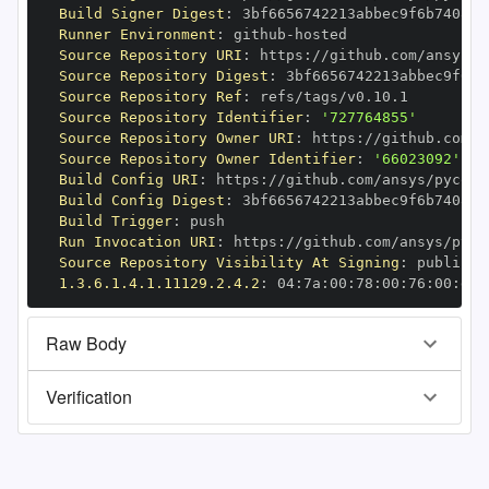
Build Signer Digest
:
Runner Environment
:
 github
-
Source Repository URI
:
 https
:
Source Repository Digest
:
Source Repository Ref
:
Source Repository Identifier
:
'727764855'
Source Repository Owner URI
:
 https
:
Source Repository Owner Identifier
:
'66023092'
Build Config URI
:
 https
:
Build Config Digest
:
Build Trigger
:
Run Invocation URI
:
 https
:
Source Repository Visibility At Signing
:
1.3.6.1.4.1.11129.2.4.2
:
 04
:
7a
:
00
:
78
:
00
:
76
:
00
:
dd
:
Raw Body
Verification