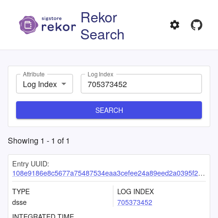
Rekor
Search
Attribute
Log Index
Log Index
SEARCH
Showing
1
-
1
of
1
Entry UUID:
108e9186e8c5677a75487534eaa3cefee24a89eed2a0395f299417a307cd684c355606b0b706ad2a
TYPE
LOG INDEX
dsse
705373452
INTEGRATED TIME