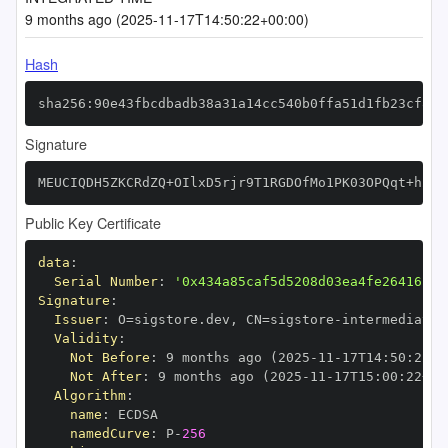
9 months ago (2025-11-17T14:50:22+00:00)
Hash
sha256:90e43fbcdbadb38a31a14cc540b0ffa51d1fb23cf87c
Signature
MEUCIQDH5ZKCRdZQ+OIlxD5rjr9T1RGDOfMo1PK03OPQqt+h2wI
Public Key Certificate
data
:
Serial Number
:
'0x434a85caf5d5208d03ea4fe26416bee
Signature
:
Issuer
:
 O=sigstore.dev
,
 CN=sigstore
-
Validity
:
Not Before
:
 9 months ago (2025
-
11
-
17T14
:
50
:
22+0
Not After
:
 9 months ago (2025
-
11
-
17T15
:
00
:
22+00
Algorithm
:
name
:
namedCurve
:
 P
-
256