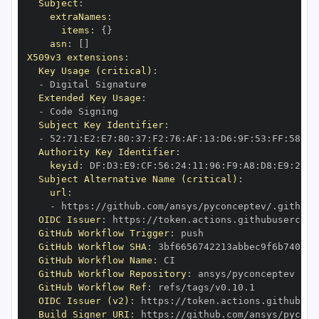
Subject
:
extraNames
:
items
:
{
}
asn
:
[
]
X509v3 extensions
:
Key Usage (critical)
:
-
Extended Key Usage
:
-
Subject Key Identifier
:
-
 52
:
71
:
E2
:
E7
:
80
:
37
:
F2
:
76
:
AF
:
13
:
D6
:
9F
:
53
:
FF
:
58
:
5D
Authority Key Identifier
:
keyid
:
 DF
:
D3
:
E9
:
CF
:
56
:
24
:
11
:
96
:
F9
:
A8
:
D8
:
E9
:
28
:
5
Subject Alternative Name (critical)
:
url
:
-
 https
:
OIDC Issuer
:
 https
:
GitHub Workflow Trigger
:
GitHub Workflow SHA
:
GitHub Workflow Name
:
GitHub Workflow Repository
:
GitHub Workflow Ref
:
OIDC Issuer (v2)
:
 https
:
Build Signer URI
:
 https
: