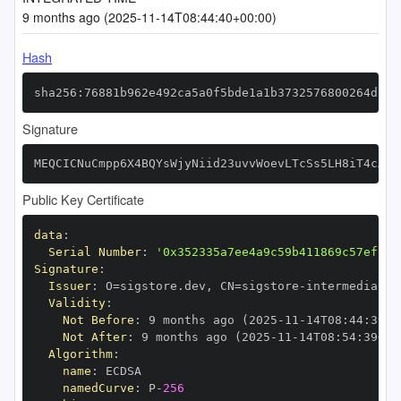
9 months ago (2025-11-14T08:44:40+00:00)
Hash
sha256:76881b962e492ca5a0f5bde1a1b3732576800264dcca
Signature
MEQCICNuCmpp6X4BQYsWjyNiid23uvvWoevLTcSs5LH8iT4cAiB
Public Key Certificate
data
:
Serial Number
:
'0x352335a7ee4a9c59b411869c57ef198
Signature
:
Issuer
:
 O=sigstore.dev
,
 CN=sigstore
-
Validity
:
Not Before
:
 9 months ago (2025
-
11
-
14T08
:
44
:
39+0
Not After
:
 9 months ago (2025
-
11
-
14T08
:
54
:
39+00
Algorithm
:
name
:
namedCurve
:
 P
-
256