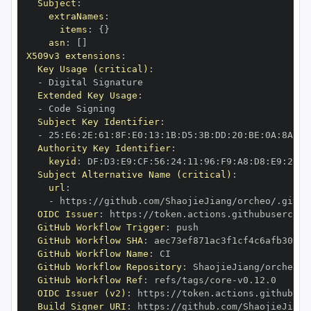
Subject
:
extraNames
:
items
:
{
}
asn
:
[
]
X509v3 extensions
:
Key Usage (critical)
:
-
Extended Key Usage
:
-
Subject Key Identifier
:
-
 25
:
E6
:
2E
:
61
:
8F
:
E0
:
13
:
1B
:
D5
:
3B
:
DD
:
20
:
BE
:
0A
:
8A
:
D6
Authority Key Identifier
:
keyid
:
 DF
:
D3
:
E9
:
CF
:
56
:
24
:
11
:
96
:
F9
:
A8
:
D8
:
E9
:
28
:
5
Subject Alternative Name (critical)
:
url
:
-
 https
:
//github.com/ShaojieJiang/orcheo/.githu
OIDC Issuer
:
 https
:
GitHub Workflow Trigger
:
GitHub Workflow SHA
:
GitHub Workflow Name
:
GitHub Workflow Repository
:
GitHub Workflow Ref
:
 refs/tags/core
-
OIDC Issuer (v2)
:
 https
:
Build Signer URI
:
 https
:
//github.com/ShaojieJiang