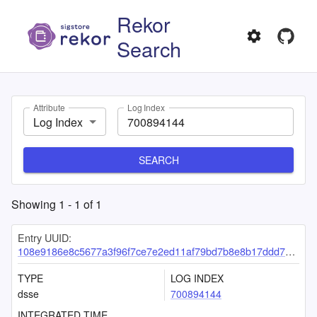
Rekor
Search
Attribute
Log Index
Log Index
SEARCH
Showing
1
-
1
of
1
Entry UUID:
108e9186e8c5677a3f96f7ce7e2ed11af79bd7b8e8b17ddd706888e0026c6100a12c4d6600197b0e
TYPE
LOG INDEX
dsse
700894144
INTEGRATED TIME