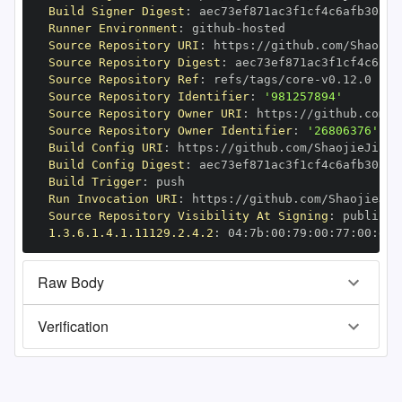
Build Signer Digest
:
Runner Environment
:
 github
-
Source Repository URI
:
 https
:
Source Repository Digest
:
Source Repository Ref
:
 refs/tags/core
-
Source Repository Identifier
:
'981257894'
Source Repository Owner URI
:
 https
:
Source Repository Owner Identifier
:
'26806376'
Build Config URI
:
 https
:
//github.com/ShaojieJiang
Build Config Digest
:
Build Trigger
:
Run Invocation URI
:
 https
:
Source Repository Visibility At Signing
:
1.3.6.1.4.1.11129.2.4.2
:
 04
:
7b
:
00
:
79
:
00
:
77
:
00
:
dd
:
Raw Body
Verification