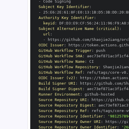
-
Subject Key Identifier
:
-
 25
:
E6
:
2E
:
61
:
8F
:
E0
:
13
:
1B
:
D5
:
3B
:
DD
:
20
:
B
Authority Key Identifier
:
keyid
:
 DF
:
D3
:
E9
:
CF
:
56
:
24
:
11
:
96
:
F9
:
A8
:
Subject Alternative Name (critical)
:
url
:
-
 https
:
//github.com/ShaojieJiang/orc
OIDC Issuer
:
 https
:
GitHub Workflow Trigger
:
GitHub Workflow SHA
:
GitHub Workflow Name
:
GitHub Workflow Repository
:
GitHub Workflow Ref
:
 refs/tags/core
-
OIDC Issuer (v2)
:
 https
:
Build Signer URI
:
 https
:
//github.com/Sh
Build Signer Digest
:
Runner Environment
:
 github
-
Source Repository URI
:
 https
:
Source Repository Digest
:
Source Repository Ref
:
 refs/tags/core
-
Source Repository Identifier
:
'98125789
Source Repository Owner URI
:
 https
:
Source Repository Owner Identifier
:
'26