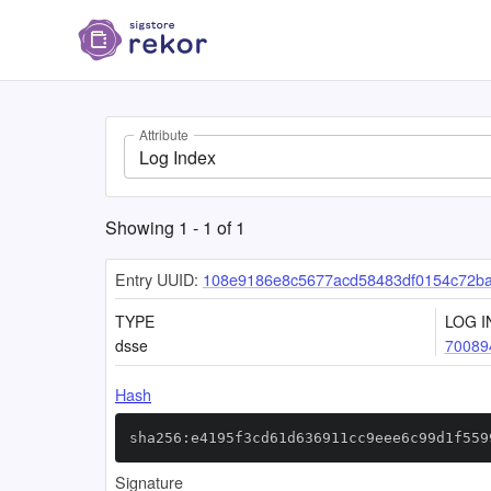
Attribute
Log Index
Showing
1
-
1
of
1
Entry UUID:
108e9186e8c5677acd58483df0154c72b
TYPE
LOG I
dsse
70089
Hash
sha256:e4195f3cd61d636911cc9eee6c99d1f559
Signature