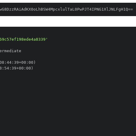
wG8DzzRAiAdKX0oLhBSW4MpcxlulTaL0PwPJT4IPNG1XlJNLFgH1Q==
69c57ef198ede4a8339'
08
:
44
:
39+00
:
8
:
54
:
39+00
: