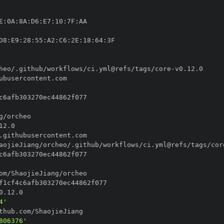
E
:
0A
:
8A
:
D6
:
E7
:
10
:
7F
:
D8
:
E9
:
28
:
55
:
A2
:
C6
:
2E
:
18
:
64
:
heo/.github/workflows/ci.yml@refs/tags/core
-
aojieJiang/orcheo/.github/workflows/ci.yml@refs/tags/cor
4'
806376'