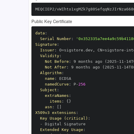
MEQCIEP2/vWIhto1xgMZk7g80SefqqNzJIrNza668
Public Key Certificate
data
:
Serial Number
:
'0x352335a7ee4a9c59b4118
Signature
:
Issuer
:
 O=sigstore.dev
,
 CN=sigstore
-
Validity
:
Not Before
:
 9 months ago (2025
-
11
-
14T
Not After
:
 9 months ago (2025
-
11
-
14T0
Algorithm
:
name
:
namedCurve
:
 P
-
256
Subject
:
extraNames
:
items
:
{
}
asn
:
[
]
X509v3 extensions
:
Key Usage (critical)
:
-
Extended Key Usage
: