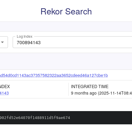
Rekor Search
Log Index
ad54d0cd1143ac37357582322aa3652cdeed46a127cbe1b
NDEX
INTEGRATED TIME
4143
9 months ago (2025-11-14T08:4
902fd52e64070f1488911d5f9ae674