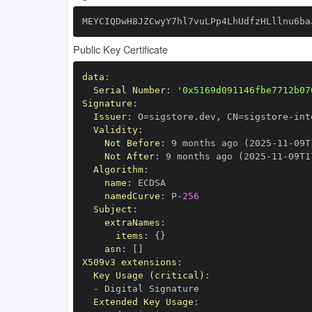
MEYCIQDwH8JZCwyY7hl7vuLPp4LhUdfzHLllnu6ba
Public Key Certificate
data
:
Serial Number
:
'0x5169d091146fbe7712b07
Signature
:
Issuer
:
 O=sigstore.dev
,
 CN=sigstore
-
Validity
:
Not Before
:
 9 months ago (2025
-
11
-
09T
Not After
:
 9 months ago (2025
-
11
-
09T1
Algorithm
:
name
:
namedCurve
:
 P
-
256
Subject
:
extraNames
:
items
:
{
}
asn
:
[
]
X509v3 extensions
:
Key Usage (critical)
:
-
Extended Key Usage
: