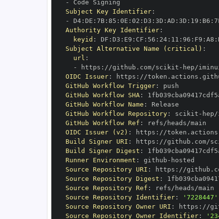
-
Subject Key Identifier
:
-
 D4
:
DE
:
7B
:
85
:
0E
:
02
:
D3
:
3D
:
AD
:
3D
:
19
:
B6
:
7
Authority Key Identifier
:
keyid
:
 DF
:
D3
:
E9
:
CF
:
56
:
24
:
11
:
96
:
F9
:
A8
:
Subject Alternative Name (critical)
:
url
:
-
 https
:
//github.com/scikit
-
OIDC Issuer
:
 https
:
GitHub Workflow Trigger
:
GitHub Workflow SHA
:
GitHub Workflow Name
:
GitHub Workflow Repository
:
 scikit
-
GitHub Workflow Ref
:
OIDC Issuer (v2)
:
 https
:
Build Signer URI
:
 https
:
//github.com/sc
Build Signer Digest
:
Runner Environment
:
 github
-
Source Repository URI
:
 https
:
//github.c
Source Repository Digest
:
Source Repository Ref
:
Source Repository Identifier
:
'7228447'
Source Repository Owner URI
:
 https
:
//gi
Source Repository Owner Identifier
:
'23