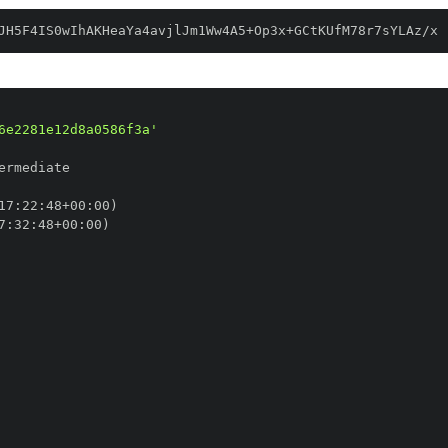
JH5F4IS0wIhAKHeaYa4avjlJm1Ww4A5+Op3x+GCtKUfM78r7sYLAz/x
6e2281e12d8a0586f3a'
17
:
22
:
48+00
:
7
:
32
:
48+00
: