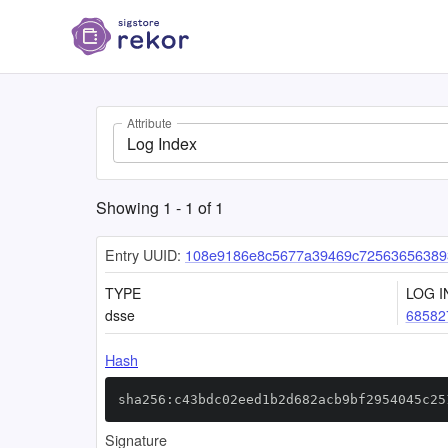
Attribute
Log Index
Showing
1
-
1
of
1
Entry UUID:
108e9186e8c5677a39469c72563656389
TYPE
LOG I
dsse
68582
Hash
sha256:c43bdc02eed1b2d682acb9bf2954045c25
Signature