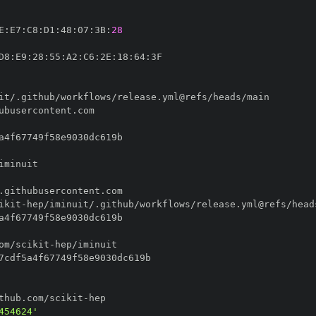
E
:
E7
:
C8
:
D1
:
48
:
07
:
3B
:
28
D8
:
E9
:
28
:
55
:
A2
:
C6
:
2E
:
18
:
64
:
ikit
-
om/scikit
-
thub.com/scikit
-
454624'