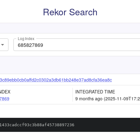
Rekor Search
Log Index
3c89ebb0cb0affd2c0302a3db61bb248e37ad8cfa36ea8c
NDEX
INTEGRATED TIME
7869
9 months ago (2025-11-09T17:2
1433cadccf93c3b88af45738897236